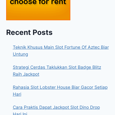
Recent Posts
Teknik Khusus Main Slot Fortune Of Aztec Biar
Untung
Strategi Cerdas Taklukkan Slot Badge Blitz
Raih Jackpot
Rahasia Slot Lobster House Biar Gacor Setiap
Hari
Cara Praktis Dapat Jackpot Slot Dino Drop
Hari Ini