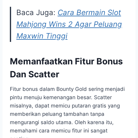
Baca Juga:
Cara Bermain Slot
Mahjong Wins 2 Agar Peluang
Maxwin Tinggi
Memanfaatkan Fitur Bonus
Dan Scatter
Fitur bonus dalam Bounty Gold sering menjadi
pintu menuju kemenangan besar. Scatter
misalnya, dapat memicu putaran gratis yang
memberikan peluang tambahan tanpa
mengurangi saldo utama. Oleh karena itu,
memahami cara memicu fitur ini sangat