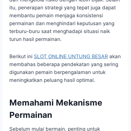
itu, penerapan strategi yang tepat juga dapat
membantu pemain menjaga konsistensi
permainan dan menghindari keputusan yang
terburu-buru saat menghadapi situasi naik
turun hasil permainan.
Berikut ini
SLOT ONLINE UNTUNG BESAR
akan
membahas beberapa pendekatan yang sering
digunakan pemain berpengalaman untuk
meningkatkan peluang hasil optimal.
Memahami Mekanisme
Permainan
Sebelum mulai bermain, penting untuk