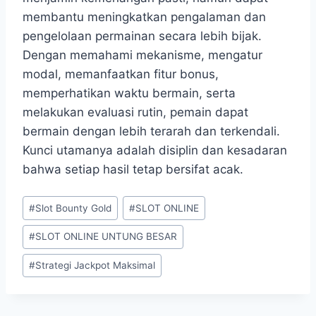
membantu meningkatkan pengalaman dan
pengelolaan permainan secara lebih bijak.
Dengan memahami mekanisme, mengatur
modal, memanfaatkan fitur bonus,
memperhatikan waktu bermain, serta
melakukan evaluasi rutin, pemain dapat
bermain dengan lebih terarah dan terkendali.
Kunci utamanya adalah disiplin dan kesadaran
bahwa setiap hasil tetap bersifat acak.
Post
#
Slot Bounty Gold
#
SLOT ONLINE
Tags:
#
SLOT ONLINE UNTUNG BESAR
#
Strategi Jackpot Maksimal