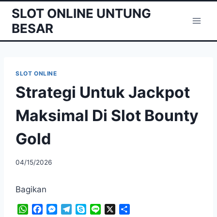
Skip
SLOT ONLINE UNTUNG
to
BESAR
content
SLOT ONLINE
Strategi Untuk Jackpot
Maksimal Di Slot Bounty
Gold
04/15/2026
Bagikan
W
F
M
T
S
L
X
S