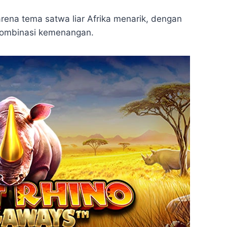
rena tema satwa liar Afrika menarik, dengan
ombinasi kemenangan.