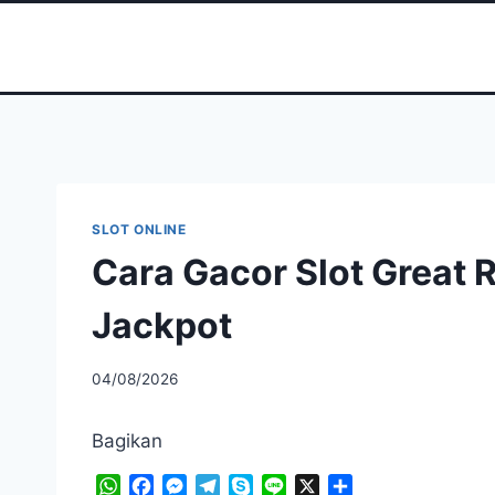
Skip
to
content
SLOT ONLINE
Cara Gacor Slot Great
Jackpot
04/08/2026
Bagikan
W
F
M
T
S
L
X
S