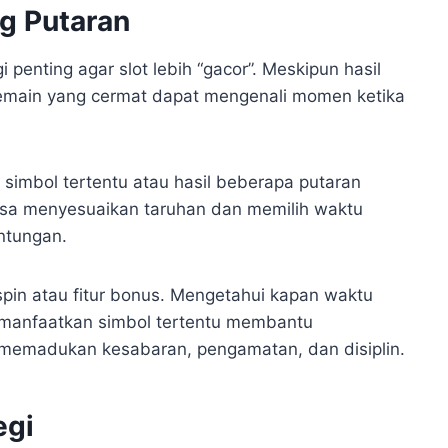
g Putaran
enting agar slot lebih “gacor”. Meskipun hasil
. Pemain yang cermat dapat mengenali momen ketika
 simbol tertentu atau hasil beberapa putaran
bisa menyesuaikan taruhan dan memilih waktu
ntungan.
pin atau fitur bonus. Mengetahui kapan waktu
emanfaatkan simbol tertentu membantu
i memadukan kesabaran, pengamatan, dan disiplin.
egi