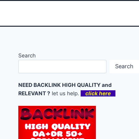
Search
Search
NEED BACKLINK HIGH QUALITY and
RELEVANT ?
let us help.
click here