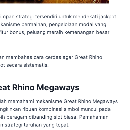
impan strategi tersendiri untuk mendekati jackpot
ekanisme permainan, pengelolaan modal yang
fitur bonus, peluang meraih kemenangan besar
n membahas cara cerdas agar Great Rhino
t secara sistematis.
at Rhino Megaways
alah memahami mekanisme Great Rhino Megaways
gkinkan ribuan kombinasi simbol muncul pada
ebih beragam dibanding slot biasa. Pemahaman
strategi taruhan yang tepat.