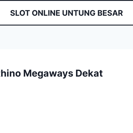
SLOT ONLINE UNTUNG BESAR
 Rhino Megaways Dekat