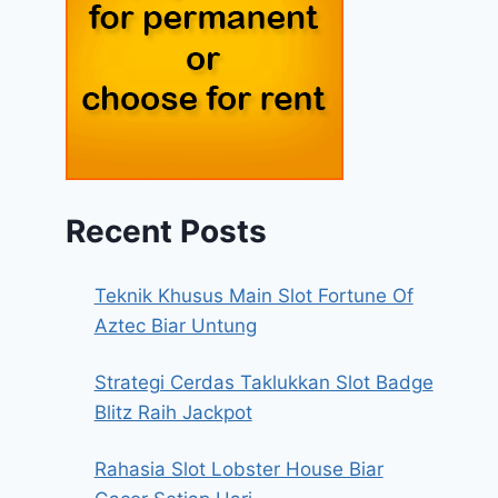
Recent Posts
Teknik Khusus Main Slot Fortune Of
Aztec Biar Untung
Strategi Cerdas Taklukkan Slot Badge
Blitz Raih Jackpot
Rahasia Slot Lobster House Biar