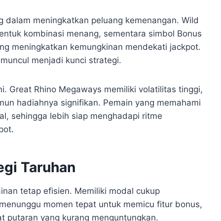
ing dalam meningkatkan peluang kemenangan. Wild
entuk kombinasi menang, sementara simbol Bonus
yang meningkatkan kemungkinan mendekati jackpot.
uncul menjadi kunci strategi.
mi. Great Rhino Megaways memiliki volatilitas tinggi,
mun hadiahnya signifikan. Pemain yang memahami
l, sehingga lebih siap menghadapi ritme
pot.
egi Taruhan
nan tetap efisien. Memiliki modal cukup
 menunggu momen tepat untuk memicu fitur bonus,
bat putaran yang kurang menguntungkan.