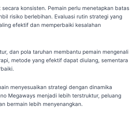
ot secara konsisten. Pemain perlu menetapkan batas
 risiko berlebihan. Evaluasi rutin strategi yang
ng efektif dan memperbaiki kesalahan
tur, dan pola taruhan membantu pemain mengenali
rapi, metode yang efektif dapat diulang, sementara
baiki.
main menyesuaikan strategi dengan dinamika
no Megaways menjadi lebih terstruktur, peluang
an bermain lebih menyenangkan.