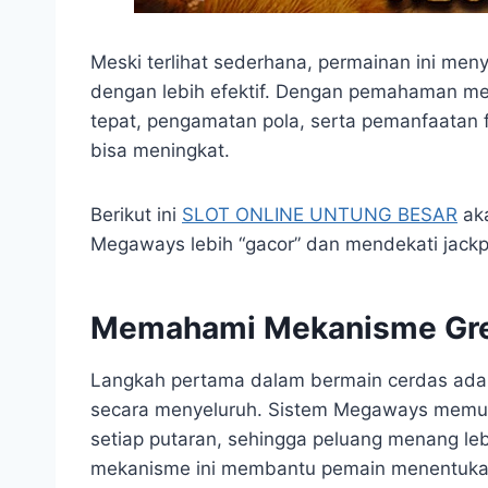
Meski terlihat sederhana, permainan ini meny
dengan lebih efektif. Dengan pemahaman m
tepat, pengamatan pola, serta pemanfaatan 
bisa meningkat.
Berikut ini
SLOT ONLINE UNTUNG BESAR
aka
Megaways lebih “gacor” dan mendekati jackpo
Memahami Mekanisme Gre
Langkah pertama dalam bermain cerdas ad
secara menyeluruh. Sistem Megaways memun
setiap putaran, sehingga peluang menang l
mekanisme ini membantu pemain menentukan 