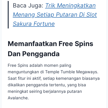
Baca Juga:
Trik Meningkatkan
Menang Setiap Putaran Di Slot
Sakura Fortune
Memanfaatkan Free Spins
Dan Pengganda
Free Spins adalah momen paling
menguntungkan di Temple Tumble Megaways.
Saat fitur ini aktif, setiap kemenangan biasanya
dikalikan pengganda tertentu, yang bisa
meningkat seiring berjalannya putaran
Avalanche.