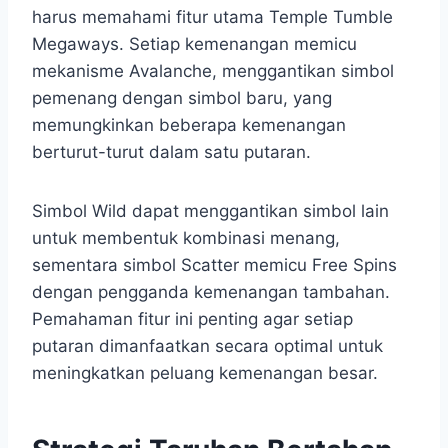
harus memahami fitur utama Temple Tumble
Megaways. Setiap kemenangan memicu
mekanisme Avalanche, menggantikan simbol
pemenang dengan simbol baru, yang
memungkinkan beberapa kemenangan
berturut-turut dalam satu putaran.
Simbol Wild dapat menggantikan simbol lain
untuk membentuk kombinasi menang,
sementara simbol Scatter memicu Free Spins
dengan pengganda kemenangan tambahan.
Pemahaman fitur ini penting agar setiap
putaran dimanfaatkan secara optimal untuk
meningkatkan peluang kemenangan besar.