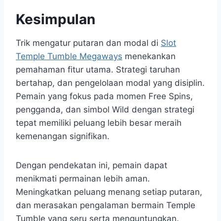
Kesimpulan
Trik mengatur putaran dan modal di
Slot
Temple Tumble Megaways
menekankan
pemahaman fitur utama. Strategi taruhan
bertahap, dan pengelolaan modal yang disiplin.
Pemain yang fokus pada momen Free Spins,
pengganda, dan simbol Wild dengan strategi
tepat memiliki peluang lebih besar meraih
kemenangan signifikan.
Dengan pendekatan ini, pemain dapat
menikmati permainan lebih aman.
Meningkatkan peluang menang setiap putaran,
dan merasakan pengalaman bermain Temple
Tumble yang seru serta menguntungkan.