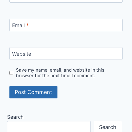
Email
*
Website
Save my name, email, and website in this
browser for the next time I comment.
Search
Search