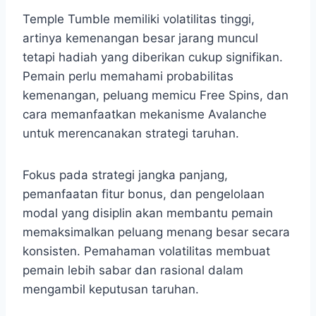
Temple Tumble memiliki volatilitas tinggi,
artinya kemenangan besar jarang muncul
tetapi hadiah yang diberikan cukup signifikan.
Pemain perlu memahami probabilitas
kemenangan, peluang memicu Free Spins, dan
cara memanfaatkan mekanisme Avalanche
untuk merencanakan strategi taruhan.
Fokus pada strategi jangka panjang,
pemanfaatan fitur bonus, dan pengelolaan
modal yang disiplin akan membantu pemain
memaksimalkan peluang menang besar secara
konsisten. Pemahaman volatilitas membuat
pemain lebih sabar dan rasional dalam
mengambil keputusan taruhan.