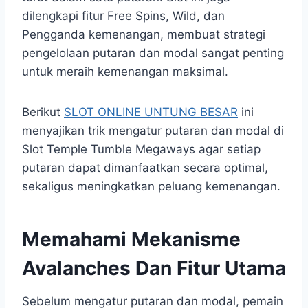
dilengkapi fitur Free Spins, Wild, dan
Pengganda kemenangan, membuat strategi
pengelolaan putaran dan modal sangat penting
untuk meraih kemenangan maksimal.
Berikut
SLOT ONLINE UNTUNG BESAR
ini
menyajikan trik mengatur putaran dan modal di
Slot Temple Tumble Megaways agar setiap
putaran dapat dimanfaatkan secara optimal,
sekaligus meningkatkan peluang kemenangan.
Memahami Mekanisme
Avalanches Dan Fitur Utama
Sebelum mengatur putaran dan modal, pemain