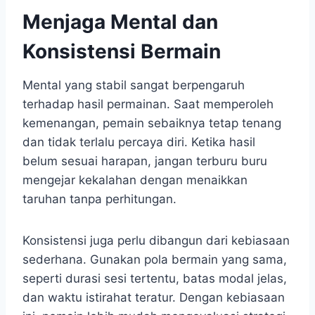
Menjaga Mental dan
Konsistensi Bermain
Mental yang stabil sangat berpengaruh
terhadap hasil permainan. Saat memperoleh
kemenangan, pemain sebaiknya tetap tenang
dan tidak terlalu percaya diri. Ketika hasil
belum sesuai harapan, jangan terburu buru
mengejar kekalahan dengan menaikkan
taruhan tanpa perhitungan.
Konsistensi juga perlu dibangun dari kebiasaan
sederhana. Gunakan pola bermain yang sama,
seperti durasi sesi tertentu, batas modal jelas,
dan waktu istirahat teratur. Dengan kebiasaan