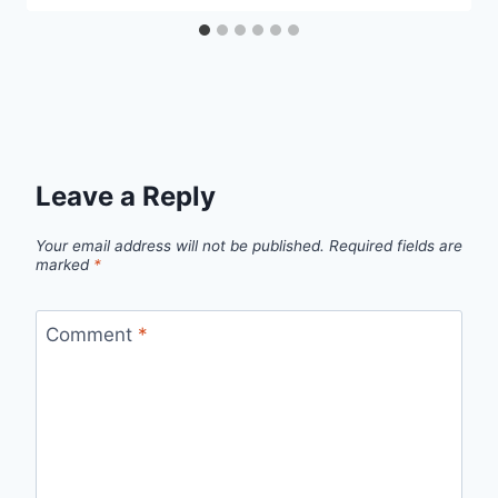
Leave a Reply
Your email address will not be published.
Required fields are
marked
*
Comment
*