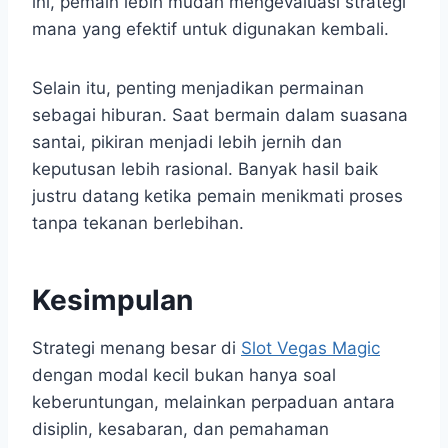
ini, pemain lebih mudah mengevaluasi strategi
mana yang efektif untuk digunakan kembali.
Selain itu, penting menjadikan permainan
sebagai hiburan. Saat bermain dalam suasana
santai, pikiran menjadi lebih jernih dan
keputusan lebih rasional. Banyak hasil baik
justru datang ketika pemain menikmati proses
tanpa tekanan berlebihan.
Kesimpulan
Strategi menang besar di
Slot Vegas Magic
dengan modal kecil bukan hanya soal
keberuntungan, melainkan perpaduan antara
disiplin, kesabaran, dan pemahaman