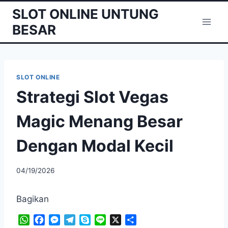
Skip
SLOT ONLINE UNTUNG
to
BESAR
content
SLOT ONLINE
Strategi Slot Vegas
Magic Menang Besar
Dengan Modal Kecil
04/19/2026
Bagikan
W
F
M
T
S
L
X
S