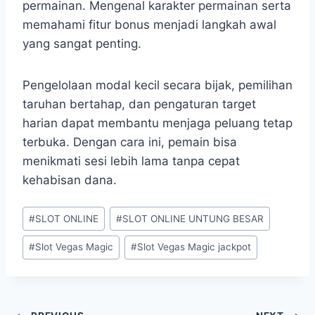
permainan. Mengenal karakter permainan serta
memahami fitur bonus menjadi langkah awal
yang sangat penting.
Pengelolaan modal kecil secara bijak, pemilihan
taruhan bertahap, dan pengaturan target
harian dapat membantu menjaga peluang tetap
terbuka. Dengan cara ini, pemain bisa
menikmati sesi lebih lama tanpa cepat
kehabisan dana.
Post
#
SLOT ONLINE
#
SLOT ONLINE UNTUNG BESAR
Tags:
#
Slot Vegas Magic
#
Slot Vegas Magic jackpot