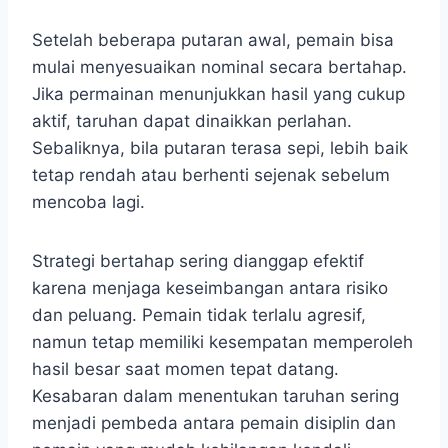
Setelah beberapa putaran awal, pemain bisa
mulai menyesuaikan nominal secara bertahap.
Jika permainan menunjukkan hasil yang cukup
aktif, taruhan dapat dinaikkan perlahan.
Sebaliknya, bila putaran terasa sepi, lebih baik
tetap rendah atau berhenti sejenak sebelum
mencoba lagi.
Strategi bertahap sering dianggap efektif
karena menjaga keseimbangan antara risiko
dan peluang. Pemain tidak terlalu agresif,
namun tetap memiliki kesempatan memperoleh
hasil besar saat momen tepat datang.
Kesabaran dalam menentukan taruhan sering
menjadi pembeda antara pemain disiplin dan