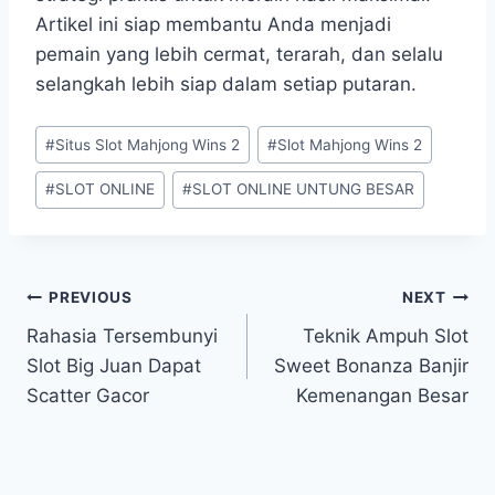
Artikel ini siap membantu Anda menjadi
pemain yang lebih cermat, terarah, dan selalu
selangkah lebih siap dalam setiap putaran.
Post
#
Situs Slot Mahjong Wins 2
#
Slot Mahjong Wins 2
Tags:
#
SLOT ONLINE
#
SLOT ONLINE UNTUNG BESAR
Post
PREVIOUS
NEXT
Rahasia Tersembunyi
Teknik Ampuh Slot
navigation
Slot Big Juan Dapat
Sweet Bonanza Banjir
Scatter Gacor
Kemenangan Besar