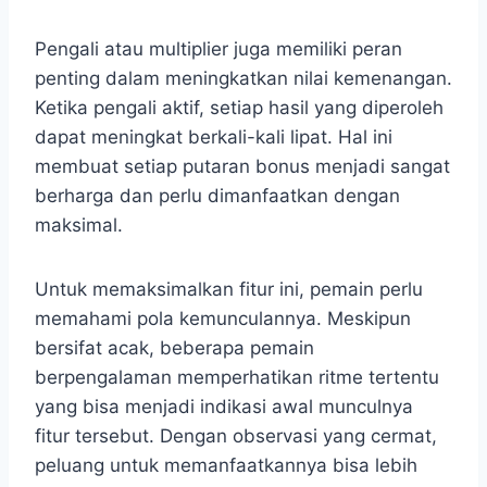
Pengali atau multiplier juga memiliki peran
penting dalam meningkatkan nilai kemenangan.
Ketika pengali aktif, setiap hasil yang diperoleh
dapat meningkat berkali-kali lipat. Hal ini
membuat setiap putaran bonus menjadi sangat
berharga dan perlu dimanfaatkan dengan
maksimal.
Untuk memaksimalkan fitur ini, pemain perlu
memahami pola kemunculannya. Meskipun
bersifat acak, beberapa pemain
berpengalaman memperhatikan ritme tertentu
yang bisa menjadi indikasi awal munculnya
fitur tersebut. Dengan observasi yang cermat,
peluang untuk memanfaatkannya bisa lebih