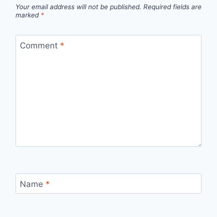
Your email address will not be published.
Required fields are
marked
*
Comment
*
Name
*