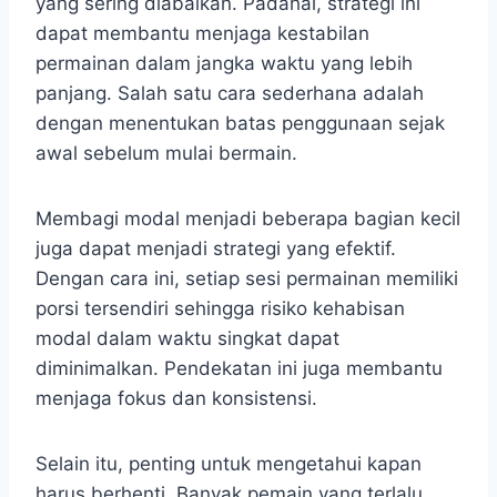
yang sering diabaikan. Padahal, strategi ini
dapat membantu menjaga kestabilan
permainan dalam jangka waktu yang lebih
panjang. Salah satu cara sederhana adalah
dengan menentukan batas penggunaan sejak
awal sebelum mulai bermain.
Membagi modal menjadi beberapa bagian kecil
juga dapat menjadi strategi yang efektif.
Dengan cara ini, setiap sesi permainan memiliki
porsi tersendiri sehingga risiko kehabisan
modal dalam waktu singkat dapat
diminimalkan. Pendekatan ini juga membantu
menjaga fokus dan konsistensi.
Selain itu, penting untuk mengetahui kapan
harus berhenti. Banyak pemain yang terlalu