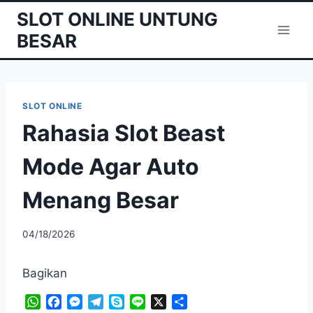
Skip
SLOT ONLINE UNTUNG
to
BESAR
content
SLOT ONLINE
Rahasia Slot Beast
Mode Agar Auto
Menang Besar
04/18/2026
Bagikan
W
F
M
T
S
L
X
S