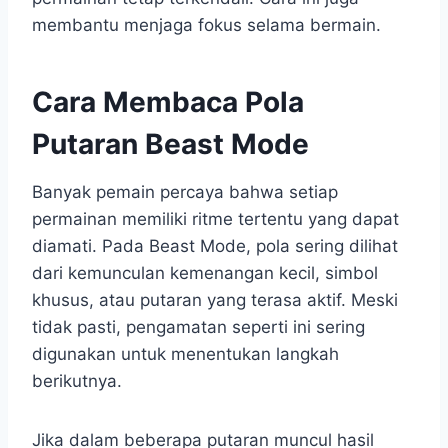
membantu menjaga fokus selama bermain.
Cara Membaca Pola
Putaran Beast Mode
Banyak pemain percaya bahwa setiap
permainan memiliki ritme tertentu yang dapat
diamati. Pada Beast Mode, pola sering dilihat
dari kemunculan kemenangan kecil, simbol
khusus, atau putaran yang terasa aktif. Meski
tidak pasti, pengamatan seperti ini sering
digunakan untuk menentukan langkah
berikutnya.
Jika dalam beberapa putaran muncul hasil