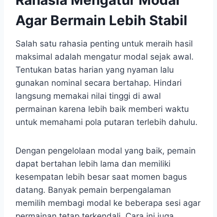
Rahasia Mengatur Modal
Agar Bermain Lebih Stabil
Salah satu rahasia penting untuk meraih hasil
maksimal adalah mengatur modal sejak awal.
Tentukan batas harian yang nyaman lalu
gunakan nominal secara bertahap. Hindari
langsung memakai nilai tinggi di awal
permainan karena lebih baik memberi waktu
untuk memahami pola putaran terlebih dahulu.
Dengan pengelolaan modal yang baik, pemain
dapat bertahan lebih lama dan memiliki
kesempatan lebih besar saat momen bagus
datang. Banyak pemain berpengalaman
memilih membagi modal ke beberapa sesi agar
permainan tetap terkendali. Cara ini juga