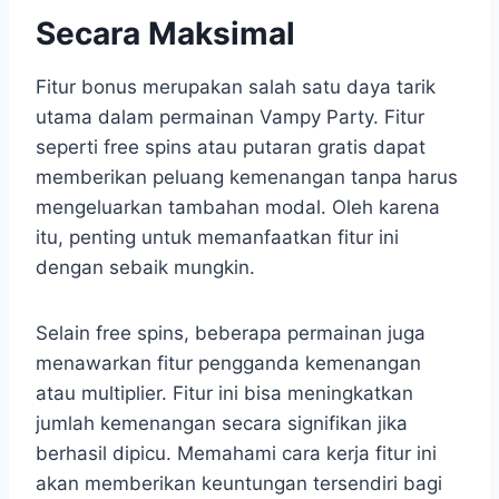
Secara Maksimal
Fitur bonus merupakan salah satu daya tarik
utama dalam permainan Vampy Party. Fitur
seperti free spins atau putaran gratis dapat
memberikan peluang kemenangan tanpa harus
mengeluarkan tambahan modal. Oleh karena
itu, penting untuk memanfaatkan fitur ini
dengan sebaik mungkin.
Selain free spins, beberapa permainan juga
menawarkan fitur pengganda kemenangan
atau multiplier. Fitur ini bisa meningkatkan
jumlah kemenangan secara signifikan jika
berhasil dipicu. Memahami cara kerja fitur ini
akan memberikan keuntungan tersendiri bagi