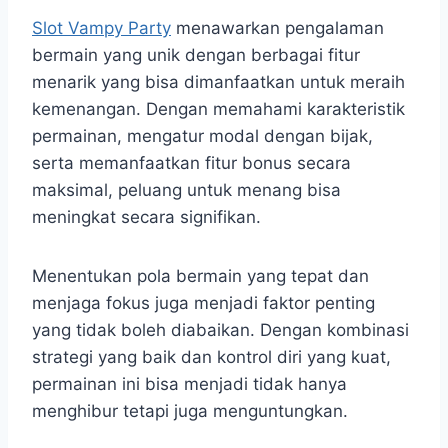
Slot Vampy Party
menawarkan pengalaman
bermain yang unik dengan berbagai fitur
menarik yang bisa dimanfaatkan untuk meraih
kemenangan. Dengan memahami karakteristik
permainan, mengatur modal dengan bijak,
serta memanfaatkan fitur bonus secara
maksimal, peluang untuk menang bisa
meningkat secara signifikan.
Menentukan pola bermain yang tepat dan
menjaga fokus juga menjadi faktor penting
yang tidak boleh diabaikan. Dengan kombinasi
strategi yang baik dan kontrol diri yang kuat,
permainan ini bisa menjadi tidak hanya
menghibur tetapi juga menguntungkan.