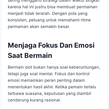
sering mengganti strategi dalam waktu singkat
karena hal ini justru bisa membuat permainan
menjadi tidak terarah. Dengan pola yang
konsisten, peluang untuk memahami ritme
permainan akan semakin besar.
Menjaga Fokus Dan Emosi
Saat Bermain
Bermain slot bukan hanya soal keberuntungan,
tetapi juga soal mental. Fokus dan kontrol
emosi memainkan peran penting dalam
menentukan hasil akhir. Ketika pemain terlalu
terbawa suasana, keputusan yang diambil
cenderung kurang rasional.