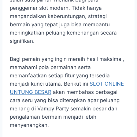
penggemar slot modern. Tidak hanya
mengandalkan keberuntungan, strategi
bermain yang tepat juga bisa membantu
meningkatkan peluang kemenangan secara
signifikan.
Bagi pemain yang ingin meraih hasil maksimal,
memahami pola permainan serta
memanfaatkan setiap fitur yang tersedia
menjadi kunci utama. Berikut ini
SLOT ONLINE
UNTUNG BESAR
akan membahas berbagai
cara seru yang bisa diterapkan agar peluang
menang di Vampy Party semakin besar dan
pengalaman bermain menjadi lebih
menyenangkan.