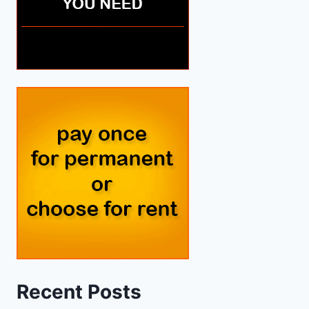
Recent Posts