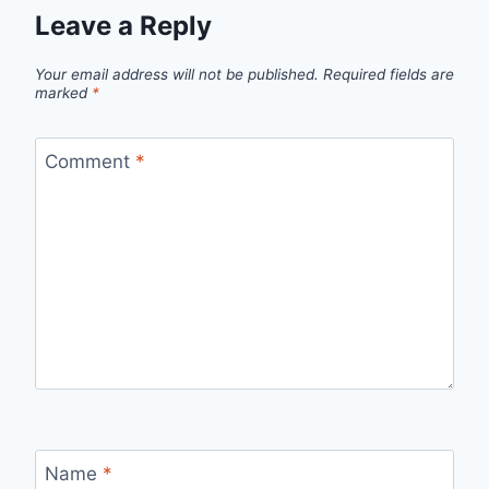
Leave a Reply
Your email address will not be published.
Required fields are
marked
*
Comment
*
Name
*