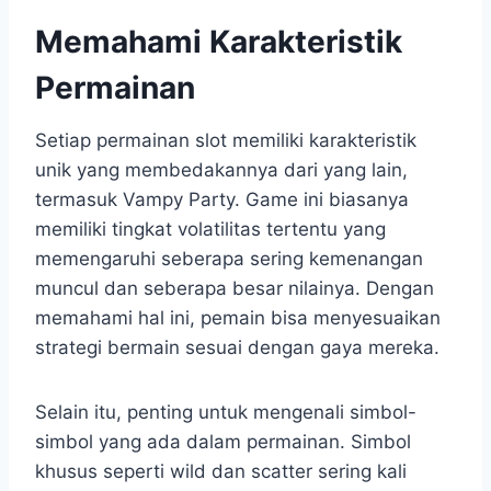
Memahami Karakteristik
Permainan
Setiap permainan slot memiliki karakteristik
unik yang membedakannya dari yang lain,
termasuk Vampy Party. Game ini biasanya
memiliki tingkat volatilitas tertentu yang
memengaruhi seberapa sering kemenangan
muncul dan seberapa besar nilainya. Dengan
memahami hal ini, pemain bisa menyesuaikan
strategi bermain sesuai dengan gaya mereka.
Selain itu, penting untuk mengenali simbol-
simbol yang ada dalam permainan. Simbol
khusus seperti wild dan scatter sering kali