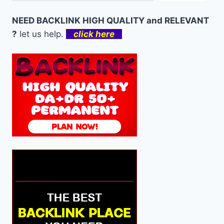
NEED BACKLINK HIGH QUALITY and RELEVANT
?
let us help.
click here