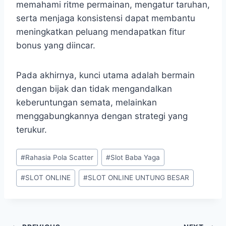
memahami ritme permainan, mengatur taruhan,
serta menjaga konsistensi dapat membantu
meningkatkan peluang mendapatkan fitur
bonus yang diincar.
Pada akhirnya, kunci utama adalah bermain
dengan bijak dan tidak mengandalkan
keberuntungan semata, melainkan
menggabungkannya dengan strategi yang
terukur.
Post
#
Rahasia Pola Scatter
#
Slot Baba Yaga
Tags:
#
SLOT ONLINE
#
SLOT ONLINE UNTUNG BESAR