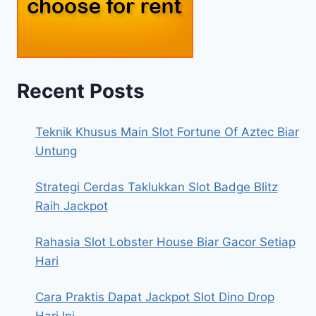
Recent Posts
Teknik Khusus Main Slot Fortune Of Aztec Biar
Untung
Strategi Cerdas Taklukkan Slot Badge Blitz
Raih Jackpot
Rahasia Slot Lobster House Biar Gacor Setiap
Hari
Cara Praktis Dapat Jackpot Slot Dino Drop
Hari Ini