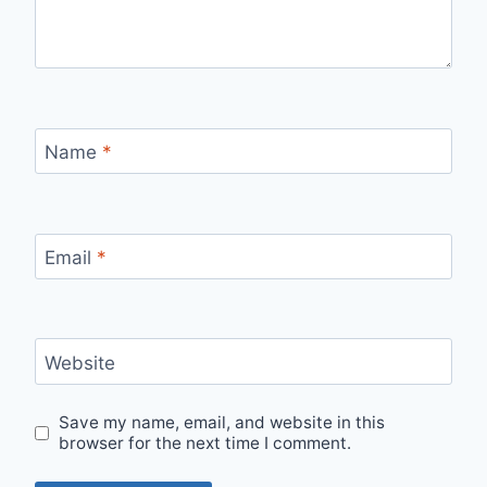
Name
*
Email
*
Website
Save my name, email, and website in this
browser for the next time I comment.