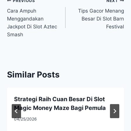
Post
PREVIOUS
NEXT
Cara Ampuh
Tips Gacor Menang
navigation
Menggandakan
Besar Di Slot Barn
Jackpot Di Slot Aztec
Festival
Smash
Similar Posts
Strategi Raih Cuan Besar Di Slot
Magic Money Maze Bagi Pemula
04/25/2026