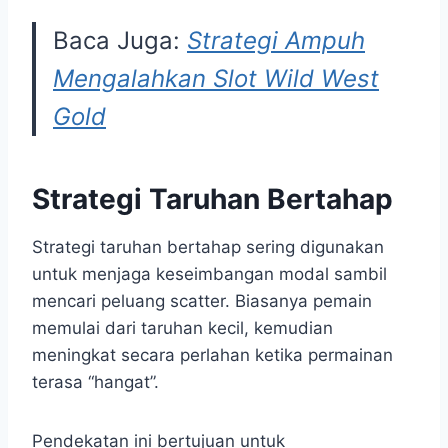
Baca Juga:
Strategi Ampuh
Mengalahkan Slot Wild West
Gold
Strategi Taruhan Bertahap
Strategi taruhan bertahap sering digunakan
untuk menjaga keseimbangan modal sambil
mencari peluang scatter. Biasanya pemain
memulai dari taruhan kecil, kemudian
meningkat secara perlahan ketika permainan
terasa “hangat”.
Pendekatan ini bertujuan untuk