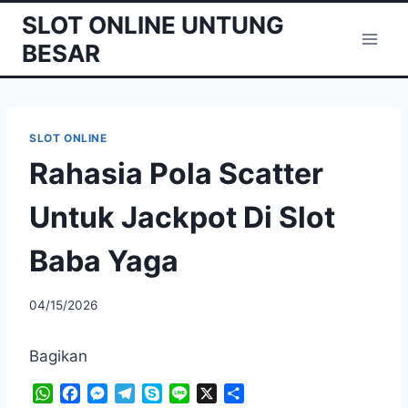
Skip
SLOT ONLINE UNTUNG
to
BESAR
content
SLOT ONLINE
Rahasia Pola Scatter
Untuk Jackpot Di Slot
Baba Yaga
04/15/2026
Bagikan
W
F
M
T
S
L
X
S