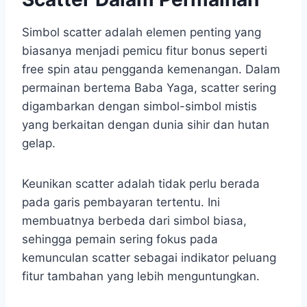
Simbol scatter adalah elemen penting yang
biasanya menjadi pemicu fitur bonus seperti
free spin atau pengganda kemenangan. Dalam
permainan bertema Baba Yaga, scatter sering
digambarkan dengan simbol-simbol mistis
yang berkaitan dengan dunia sihir dan hutan
gelap.
Keunikan scatter adalah tidak perlu berada
pada garis pembayaran tertentu. Ini
membuatnya berbeda dari simbol biasa,
sehingga pemain sering fokus pada
kemunculan scatter sebagai indikator peluang
fitur tambahan yang lebih menguntungkan.