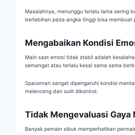
Masalahnya, menunggu terlalu lama sering b
berlebihan pada angka tinggi bisa membuat p
Mengabaikan Kondisi Emo
Main saat emosi tidak stabil adalah kesalahan
semangat atau terlalu kesal sama sama ber
Spaceman sangat dipengaruhi kondisi mental
melenceng dan sulit dikontrol.
Tidak Mengevaluasi Gaya 
Banyak pemain sibuk memperhatikan permainan