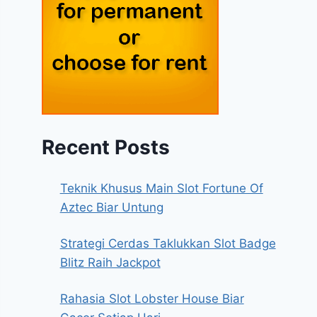
Recent Posts
Teknik Khusus Main Slot Fortune Of
Aztec Biar Untung
Strategi Cerdas Taklukkan Slot Badge
Blitz Raih Jackpot
Rahasia Slot Lobster House Biar