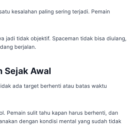
satu kesalahan paling sering terjadi. Pemain
 jadi tidak objektif. Spaceman tidak bisa diulang,
dang berjalan.
 Sejak Awal
idak ada target berhenti atau batas waktu
ol. Pemain sulit tahu kapan harus berhenti, dan
canakan dengan kondisi mental yang sudah tidak