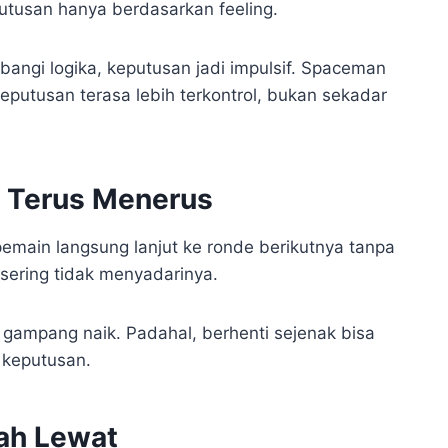
utusan hanya berdasarkan feeling.
mbangi logika, keputusan jadi impulsif. Spaceman
eputusan terasa lebih terkontrol, bukan sekadar
n Terus Menerus
pemain langsung lanjut ke ronde berikutnya tanpa
sering tidak menyadarinya.
ih gampang naik. Padahal, berhenti sejenak bisa
 keputusan.
ah Lewat