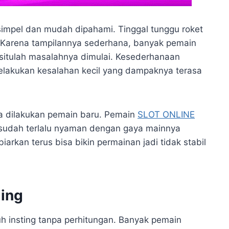
impel dan mudah dipahami. Tinggal tunggu roket
. Karena tampilannya sederhana, banyak pemain
i situlah masalahnya dimulai. Kesederhanaan
elakukan kesalahan kecil yang dampaknya terasa
ma dilakukan pemain baru. Pemain
SLOT ONLINE
 sudah terlalu nyaman dengan gaya mainnya
iarkan terus bisa bikin permainan jadi tidak stabil
ling
 insting tanpa perhitungan. Banyak pemain