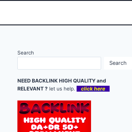
Search
Search
NEED BACKLINK HIGH QUALITY and
RELEVANT ?
let us help.
click here