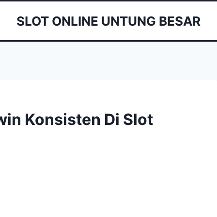
SLOT ONLINE UNTUNG BESAR
in Konsisten Di Slot