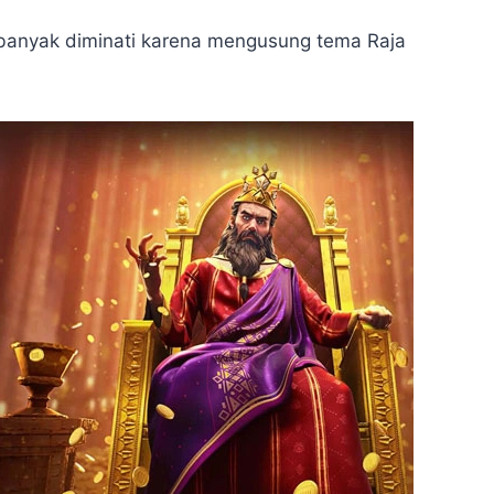
 banyak diminati karena mengusung tema Raja