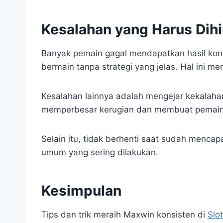
Kesalahan yang Harus Dihi
Banyak pemain gagal mendapatkan hasil kons
bermain tanpa strategi yang jelas. Hal ini m
Kesalahan lainnya adalah mengejar kekalahan
memperbesar kerugian dan membuat pemain k
Selain itu, tidak berhenti saat sudah menc
umum yang sering dilakukan.
Kesimpulan
Tips dan trik meraih Maxwin konsisten di
Slo