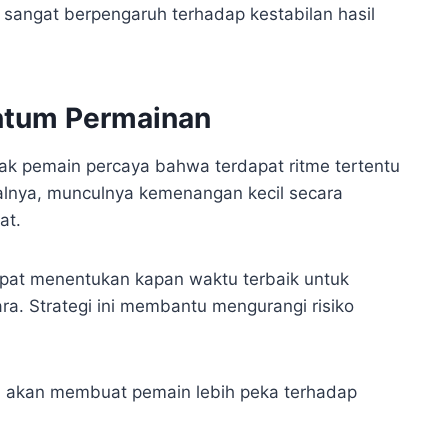
 sangat berpengaruh terhadap kestabilan hasil
tum Permainan
ak pemain percaya bahwa terdapat ritme tertentu
alnya, munculnya kemenangan kecil secara
at.
pat menentukan kapan waktu terbaik untuk
a. Strategi ini membantu mengurangi risiko
n akan membuat pemain lebih peka terhadap