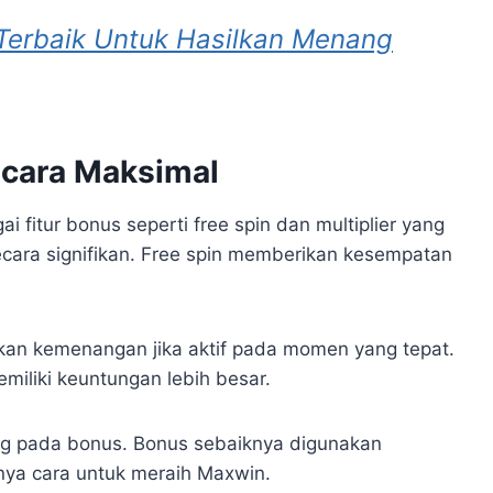
 Terbaik Untuk Hasilkan Menang
ecara Maksimal
fitur bonus seperti free spin dan multiplier yang
ara signifikan. Free spin memberikan kesempatan
ndakan kemenangan jika aktif pada momen yang tepat.
miliki keuntungan lebih besar.
ng pada bonus. Bonus sebaiknya digunakan
nya cara untuk meraih Maxwin.