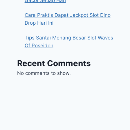
Gacor Setiap Hari
Cara Praktis Dapat Jackpot Slot Dino
Drop Hari Ini
Tips Santai Menang Besar Slot Waves
Of Poseidon
Recent Comments
No comments to show.