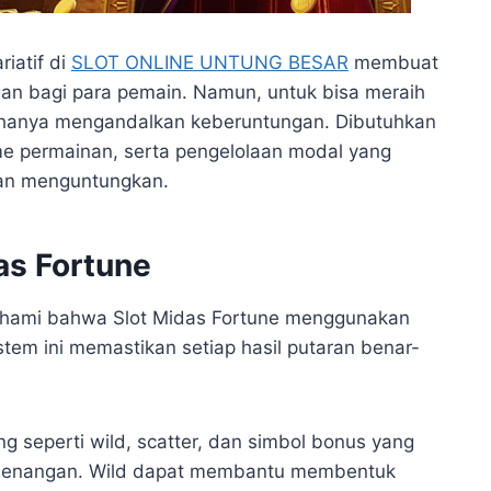
riatif di
SLOT ONLINE UNTUNG BESAR
membuat
gan bagi para pemain. Namun, untuk bisa meraih
a hanya mengandalkan keberuntungan. Dibutuhkan
e permainan, serta pengelolaan modal yang
 dan menguntungkan.
as Fortune
hami bahwa Slot Midas Fortune menggunakan
em ini memastikan setiap hasil putaran benar-
ng seperti wild, scatter, dan simbol bonus yang
emenangan. Wild dapat membantu membentuk