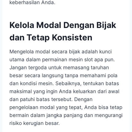
keberhasilan Anda.
Kelola Modal Dengan Bijak
dan Tetap Konsisten
Mengelola modal secara bijak adalah kunci
utama dalam permainan mesin slot apa pun.
Jangan tergoda untuk memasang taruhan
besar secara langsung tanpa memahami pola
dan kondisi mesin. Sebaiknya, tentukan batas
maksimal yang ingin Anda keluarkan dari awal
dan patuhi batas tersebut. Dengan
pengelolaan modal yang tepat, Anda bisa tetap
bermain dalam jangka panjang dan mengurangi
risiko kerugian besar.