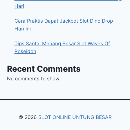
Hari
Cara Praktis Dapat Jackpot Slot Dino Drop
Hari Ini
Tips Santai Menang Besar Slot Waves Of
Poseidon
Recent Comments
No comments to show.
© 2026
SLOT ONLINE UNTUNG BESAR