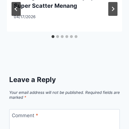
Super Scatter Menang
04/17/2026
Leave a Reply
Your email address will not be published.
Required fields are
marked
*
Comment
*