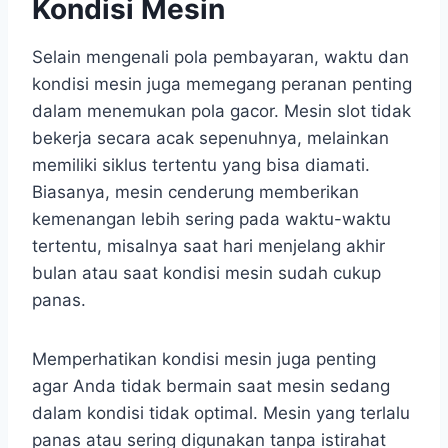
Kondisi Mesin
Selain mengenali pola pembayaran, waktu dan
kondisi mesin juga memegang peranan penting
dalam menemukan pola gacor. Mesin slot tidak
bekerja secara acak sepenuhnya, melainkan
memiliki siklus tertentu yang bisa diamati.
Biasanya, mesin cenderung memberikan
kemenangan lebih sering pada waktu-waktu
tertentu, misalnya saat hari menjelang akhir
bulan atau saat kondisi mesin sudah cukup
panas.
Memperhatikan kondisi mesin juga penting
agar Anda tidak bermain saat mesin sedang
dalam kondisi tidak optimal. Mesin yang terlalu
panas atau sering digunakan tanpa istirahat