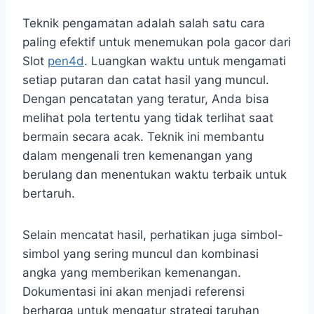
Teknik pengamatan adalah salah satu cara
paling efektif untuk menemukan pola gacor dari
Slot
pen4d
. Luangkan waktu untuk mengamati
setiap putaran dan catat hasil yang muncul.
Dengan pencatatan yang teratur, Anda bisa
melihat pola tertentu yang tidak terlihat saat
bermain secara acak. Teknik ini membantu
dalam mengenali tren kemenangan yang
berulang dan menentukan waktu terbaik untuk
bertaruh.
Selain mencatat hasil, perhatikan juga simbol-
simbol yang sering muncul dan kombinasi
angka yang memberikan kemenangan.
Dokumentasi ini akan menjadi referensi
berharga untuk mengatur strategi taruhan