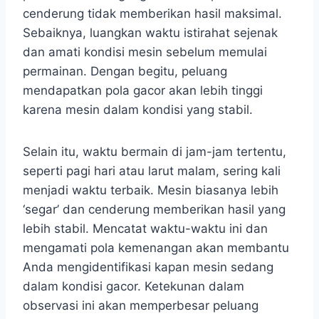
cenderung tidak memberikan hasil maksimal.
Sebaiknya, luangkan waktu istirahat sejenak
dan amati kondisi mesin sebelum memulai
permainan. Dengan begitu, peluang
mendapatkan pola gacor akan lebih tinggi
karena mesin dalam kondisi yang stabil.
Selain itu, waktu bermain di jam-jam tertentu,
seperti pagi hari atau larut malam, sering kali
menjadi waktu terbaik. Mesin biasanya lebih
‘segar’ dan cenderung memberikan hasil yang
lebih stabil. Mencatat waktu-waktu ini dan
mengamati pola kemenangan akan membantu
Anda mengidentifikasi kapan mesin sedang
dalam kondisi gacor. Ketekunan dalam
observasi ini akan memperbesar peluang