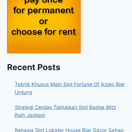
Recent Posts
Teknik Khusus Main Slot Fortune Of Aztec Biar
Untung
Strategi Cerdas Taklukkan Slot Badge Blitz
Raih Jackpot
Rahasia Slot Lobster House Biar Gacor Setiap