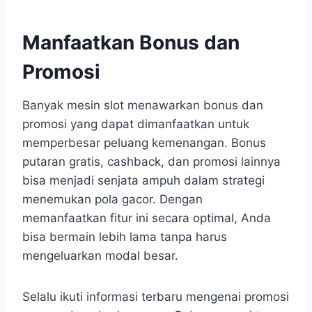
Manfaatkan Bonus dan
Promosi
Banyak mesin slot menawarkan bonus dan
promosi yang dapat dimanfaatkan untuk
memperbesar peluang kemenangan. Bonus
putaran gratis, cashback, dan promosi lainnya
bisa menjadi senjata ampuh dalam strategi
menemukan pola gacor. Dengan
memanfaatkan fitur ini secara optimal, Anda
bisa bermain lebih lama tanpa harus
mengeluarkan modal besar.
Selalu ikuti informasi terbaru mengenai promosi