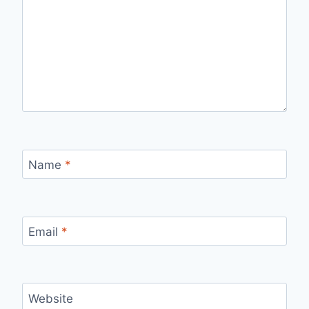
Name
*
Email
*
Website