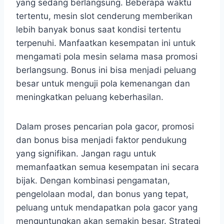
yang sedang berlangsung. Beberapa waktu
tertentu, mesin slot cenderung memberikan
lebih banyak bonus saat kondisi tertentu
terpenuhi. Manfaatkan kesempatan ini untuk
mengamati pola mesin selama masa promosi
berlangsung. Bonus ini bisa menjadi peluang
besar untuk menguji pola kemenangan dan
meningkatkan peluang keberhasilan.
Dalam proses pencarian pola gacor, promosi
dan bonus bisa menjadi faktor pendukung
yang signifikan. Jangan ragu untuk
memanfaatkan semua kesempatan ini secara
bijak. Dengan kombinasi pengamatan,
pengelolaan modal, dan bonus yang tepat,
peluang untuk mendapatkan pola gacor yang
menguntungkan akan semakin besar. Strategi