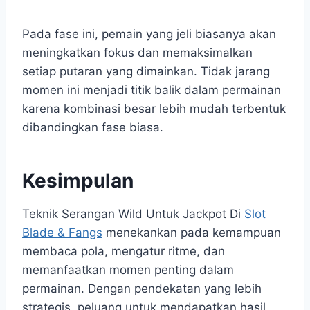
Pada fase ini, pemain yang jeli biasanya akan
meningkatkan fokus dan memaksimalkan
setiap putaran yang dimainkan. Tidak jarang
momen ini menjadi titik balik dalam permainan
karena kombinasi besar lebih mudah terbentuk
dibandingkan fase biasa.
Kesimpulan
Teknik Serangan Wild Untuk Jackpot Di
Slot
Blade & Fangs
menekankan pada kemampuan
membaca pola, mengatur ritme, dan
memanfaatkan momen penting dalam
permainan. Dengan pendekatan yang lebih
strategis, peluang untuk mendapatkan hasil