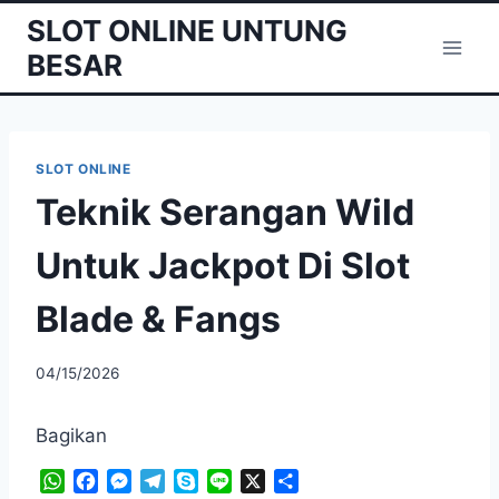
Skip
SLOT ONLINE UNTUNG
to
BESAR
content
SLOT ONLINE
Teknik Serangan Wild
Untuk Jackpot Di Slot
Blade & Fangs
04/15/2026
Bagikan
W
F
M
T
S
L
X
S