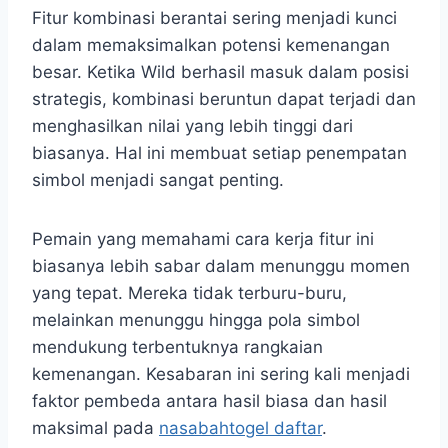
Fitur kombinasi berantai sering menjadi kunci
dalam memaksimalkan potensi kemenangan
besar. Ketika Wild berhasil masuk dalam posisi
strategis, kombinasi beruntun dapat terjadi dan
menghasilkan nilai yang lebih tinggi dari
biasanya. Hal ini membuat setiap penempatan
simbol menjadi sangat penting.
Pemain yang memahami cara kerja fitur ini
biasanya lebih sabar dalam menunggu momen
yang tepat. Mereka tidak terburu-buru,
melainkan menunggu hingga pola simbol
mendukung terbentuknya rangkaian
kemenangan. Kesabaran ini sering kali menjadi
faktor pembeda antara hasil biasa dan hasil
maksimal
pada
nasabahtogel daftar
.