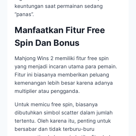
keuntungan saat permainan sedang
“panas”.
Manfaatkan Fitur Free
Spin Dan Bonus
Mahjong Wins 2 memiliki fitur free spin
yang menjadi incaran utama para pemain.
Fitur ini biasanya memberikan peluang
kemenangan lebih besar karena adanya
multiplier atau pengganda.
Untuk memicu free spin, biasanya
dibutuhkan simbol scatter dalam jumlah
tertentu. Oleh karena itu, penting untuk
bersabar dan tidak terburu-buru