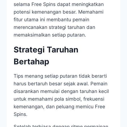
selama Free Spins dapat meningkatkan
potensi kemenangan besar. Memahami
fitur utama ini membantu pemain
merencanakan strategi taruhan dan
memaksimalkan setiap putaran.
Strategi Taruhan
Bertahap
Tips menang setiap putaran tidak berarti
harus bertaruh besar sejak awal. Pemain
disarankan memulai dengan taruhan kecil
untuk memahami pola simbol, frekuensi
kemenangan, dan peluang memicu Free
Spins.
Setelah terbiasa dengan ritme permainan,