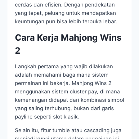
cerdas dan efisien. Dengan pendekatan
yang tepat, peluang untuk mendapatkan
keuntungan pun bisa lebih terbuka lebar.
Cara Kerja Mahjong Wins
2
Langkah pertama yang wajib dilakukan
adalah memahami bagaimana sistem
permainan ini bekerja. Mahjong Wins 2
menggunakan sistem cluster pay, di mana
kemenangan didapat dari kombinasi simbol
yang saling terhubung, bukan dari garis
payline seperti slot klasik.
Selain itu, fitur tumble atau cascading juga
menjadi kunci utama dalam permainan ini.