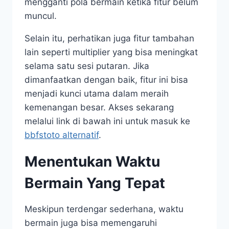
mengganti pola bermain ketika fitur belum
muncul.
Selain itu, perhatikan juga fitur tambahan
lain seperti multiplier yang bisa meningkat
selama satu sesi putaran. Jika
dimanfaatkan dengan baik, fitur ini bisa
menjadi kunci utama dalam meraih
kemenangan besar. Akses sekarang
melalui link di bawah ini untuk masuk ke
bbfstoto alternatif
.
Menentukan Waktu
Bermain Yang Tepat
Meskipun terdengar sederhana, waktu
bermain juga bisa memengaruhi