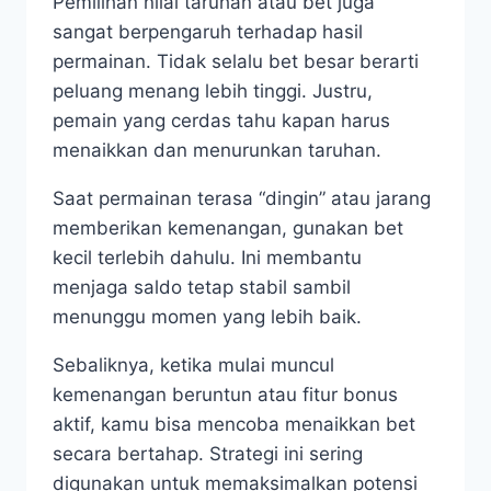
Pemilihan nilai taruhan atau bet juga
sangat berpengaruh terhadap hasil
permainan. Tidak selalu bet besar berarti
peluang menang lebih tinggi. Justru,
pemain yang cerdas tahu kapan harus
menaikkan dan menurunkan taruhan.
Saat permainan terasa “dingin” atau jarang
memberikan kemenangan, gunakan bet
kecil terlebih dahulu. Ini membantu
menjaga saldo tetap stabil sambil
menunggu momen yang lebih baik.
Sebaliknya, ketika mulai muncul
kemenangan beruntun atau fitur bonus
aktif, kamu bisa mencoba menaikkan bet
secara bertahap. Strategi ini sering
digunakan untuk memaksimalkan potensi