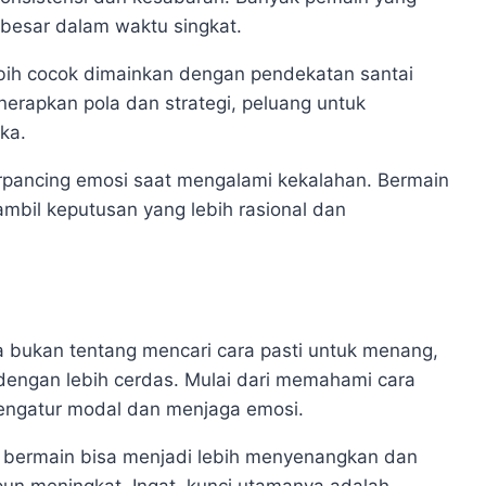
 besar dalam waktu singkat.
bih cocok dimainkan dengan pendekatan santai
erapkan pola dan strategi, peluang untuk
ka.
erpancing emosi saat mengalami kekalahan. Bermain
bil keputusan yang lebih rasional dan
 bukan tentang mencari cara pasti untuk menang,
engan lebih cerdas. Mulai dari memahami cara
mengatur modal dan menjaga emosi.
 bermain bisa menjadi lebih menyenangkan dan