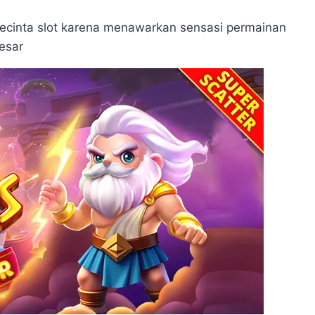
ecinta slot karena menawarkan sensasi permainan
esar