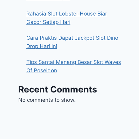
Rahasia Slot Lobster House Biar
Gacor Setiap Hari
Cara Praktis Dapat Jackpot Slot Dino
Drop Hari Ini
Tips Santai Menang Besar Slot Waves
Of Poseidon
Recent Comments
No comments to show.