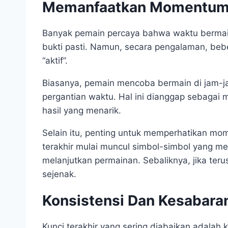
Memanfaatkan Momentum 
Banyak pemain percaya bahwa waktu bermain
bukti pasti. Namun, secara pengalaman, bebe
“aktif”.
Biasanya, pemain mencoba bermain di jam-ja
pergantian waktu. Hal ini dianggap sebagai
hasil yang menarik.
Selain itu, penting untuk memperhatikan mo
terakhir mulai muncul simbol-simbol yang me
melanjutkan permainan. Sebaliknya, jika ter
sejenak.
Konsistensi Dan Kesabara
Kunci terakhir yang sering diabaikan adalah