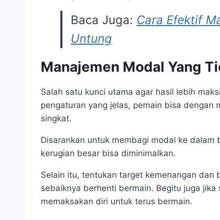
Baca Juga:
Cara Efektif M
Untung
Manajemen Modal Yang Tid
Salah satu kunci utama agar hasil lebih ma
pengaturan yang jelas, pemain bisa dengan 
singkat.
Disarankan untuk membagi modal ke dalam be
kerugian besar bisa diminimalkan.
Selain itu, tentukan target kemenangan dan b
sebaiknya berhenti bermain. Begitu juga jik
memaksakan diri untuk terus bermain.