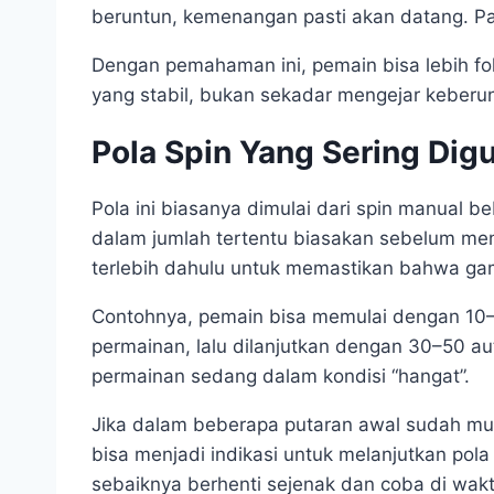
beruntun, kemenangan pasti akan datang. Pa
Dengan pemahaman ini, pemain bisa lebih f
yang stabil, bukan sekadar mengejar keberu
Pola Spin Yang Sering Dig
Pola ini biasanya dimulai dari spin manual b
dalam jumlah tertentu biasakan sebelum mem
terlebih dahulu untuk memastikan bahwa ga
Contohnya, pemain bisa memulai dengan 10–
permainan, lalu dilanjutkan dengan 30–50 au
permainan sedang dalam kondisi “hangat”.
Jika dalam beberapa putaran awal sudah munc
bisa menjadi indikasi untuk melanjutkan pola
sebaiknya berhenti sejenak dan coba di waktu