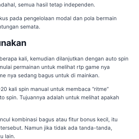
dahal, semua hasil tetap independen.
okus pada pengelolaan modal dan pola bermain
ntungan semata.
unakan
eberapa kali, kemudian dilanjutkan dengan auto spin
ulai permainan untuk melihat rtp game nya
me nya sedang bagus untuk di mainkan.
20 kali spin manual untuk membaca “ritme”
to spin. Tujuannya adalah untuk melihat apakah
ul kombinasi bagus atau fitur bonus kecil, itu
 tersebut. Namun jika tidak ada tanda-tanda,
 lain.