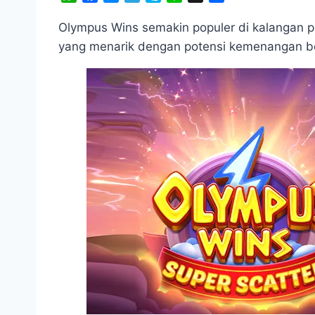
Olympus Wins semakin populer di kalangan p
yang menarik dengan potensi kemenangan b