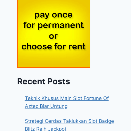
Recent Posts
Teknik Khusus Main Slot Fortune Of
Aztec Biar Untung
Strategi Cerdas Taklukkan Slot Badge
Blitz Raih Jackpot