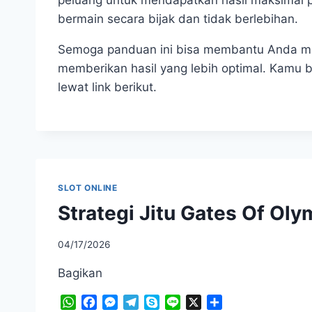
peluang untuk mendapatkan hasil maksimal p
bermain secara bijak dan tidak berlebihan.
Semoga panduan ini bisa membantu Anda me
memberikan hasil yang lebih optimal. Kamu
lewat link berikut.
SLOT ONLINE
Strategi Jitu Gates Of Ol
04/17/2026
Bagikan
WhatsApp
Facebook
Messenger
Telegram
Skype
Line
X
Share