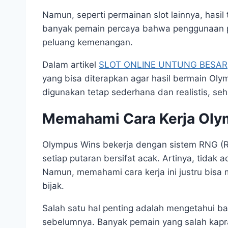
Namun, seperti permainan slot lainnya, hasil 
banyak pemain percaya bahwa penggunaan 
peluang kemenangan.
Dalam artikel
SLOT ONLINE UNTUNG BESAR
yang bisa diterapkan agar hasil bermain Oly
digunakan tetap sederhana dan realistis, se
Memahami Cara Kerja Oly
Olympus Wins bekerja dengan sistem RNG 
setiap putaran bersifat acak. Artinya, tidak 
Namun, memahami cara kerja ini justru bisa
bijak.
Salah satu hal penting adalah mengetahui ba
sebelumnya. Banyak pemain yang salah kap