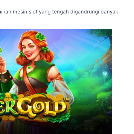
ainan mesin slot yang tengah digandrungi banyak