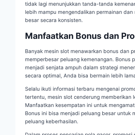
tidak lagi menunjukkan tanda-tanda kemenan
lebih mampu mengendalikan permainan dan
besar secara konsisten.
Manfaatkan Bonus dan Pr
Banyak mesin slot menawarkan bonus dan p
memperbesar peluang kemenangan. Bonus put
menjadi senjata ampuh dalam strategi menem
secara optimal, Anda bisa bermain lebih la
Selalu ikuti informasi terbaru mengenai pr
tertentu, mesin slot cenderung memberikan l
Manfaatkan kesempatan ini untuk mengamati
Bonus ini bisa menjadi peluang besar untuk
peluang keberhasilan.
Dalam proses pencarian pola gacor, promosi