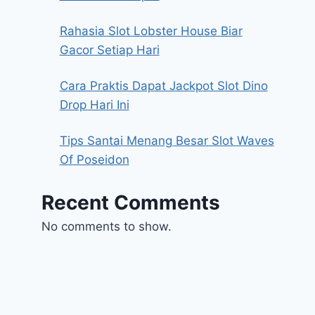
Rahasia Slot Lobster House Biar
Gacor Setiap Hari
Cara Praktis Dapat Jackpot Slot Dino
Drop Hari Ini
Tips Santai Menang Besar Slot Waves
Of Poseidon
Recent Comments
No comments to show.