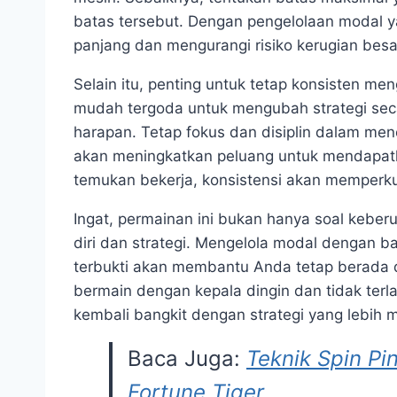
batas tersebut. Dengan pengelolaan modal y
panjang dan mengurangi risiko kerugian besa
Selain itu, penting untuk tetap konsisten men
mudah tergoda untuk mengubah strategi seca
harapan. Tetap fokus dan disiplin dalam men
akan meningkatkan peluang untuk mendapat
temukan bekerja, konsistensi akan memperku
Ingat, permainan ini bukan hanya soal keber
diri dan strategi. Mengelola modal dengan 
terbukti akan membantu Anda tetap berada d
bermain dengan kepala dingin dan tidak terl
kembali bangkit dengan strategi yang lebih 
Baca Juga:
Teknik Spin Pi
Fortune Tiger