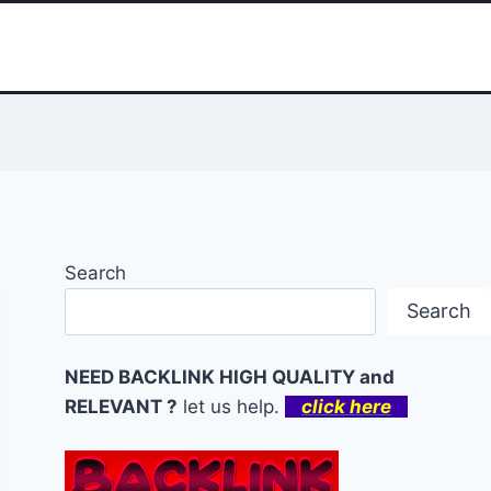
Search
Search
NEED BACKLINK HIGH QUALITY and
RELEVANT ?
let us help.
click here