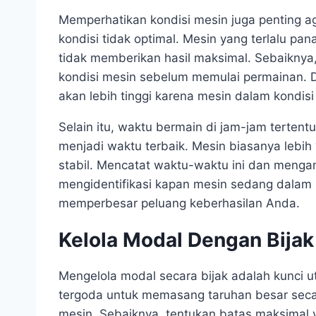
Memperhatikan kondisi mesin juga penting a
kondisi tidak optimal. Mesin yang terlalu pa
tidak memberikan hasil maksimal. Sebaiknya,
kondisi mesin sebelum memulai permainan. 
akan lebih tinggi karena mesin dalam kondisi 
Selain itu, waktu bermain di jam-jam tertentu,
menjadi waktu terbaik. Mesin biasanya lebih
stabil. Mencatat waktu-waktu ini dan men
mengidentifikasi kapan mesin sedang dalam k
memperbesar peluang keberhasilan Anda.
Kelola Modal Dengan Bijak
Mengelola modal secara bijak adalah kunci 
tergoda untuk memasang taruhan besar seca
mesin. Sebaiknya, tentukan batas maksimal y