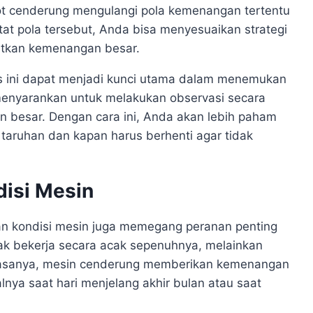
t cenderung mengulangi pola kemenangan tertentu
at pola tersebut, Anda bisa menyesuaikan strategi
tkan kemenangan besar.
s ini dapat menjadi kunci utama dalam menemukan
enyarankan untuk melakukan observasi secara
n besar. Dengan cara ini, Anda akan lebih paham
taruhan dan kapan harus berhenti agar tidak
disi Mesin
an kondisi mesin juga memegang peranan penting
ak bekerja secara acak sepenuhnya, melainkan
. Biasanya, mesin cenderung memberikan kemenangan
lnya saat hari menjelang akhir bulan atau saat