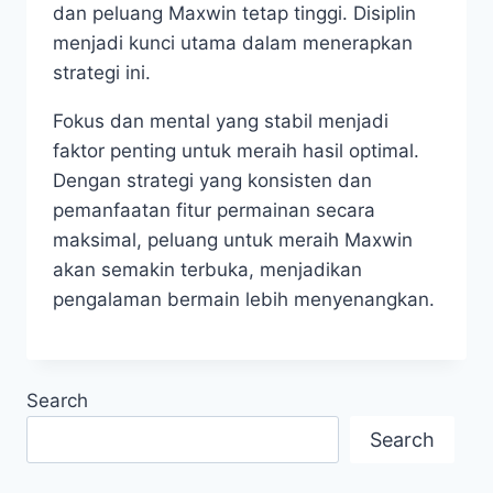
dan peluang Maxwin tetap tinggi. Disiplin
menjadi kunci utama dalam menerapkan
strategi ini.
Fokus dan mental yang stabil menjadi
faktor penting untuk meraih hasil optimal.
Dengan strategi yang konsisten dan
pemanfaatan fitur permainan secara
maksimal, peluang untuk meraih Maxwin
akan semakin terbuka, menjadikan
pengalaman bermain lebih menyenangkan.
Search
Search