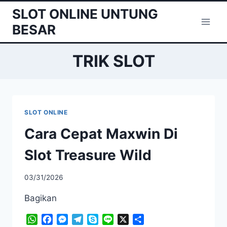
Skip
SLOT ONLINE UNTUNG
to
BESAR
content
TRIK SLOT
SLOT ONLINE
Cara Cepat Maxwin Di
Slot Treasure Wild
03/31/2026
Bagikan
WhatsApp
Facebook
Messenger
Telegram
Skype
Line
X
Share