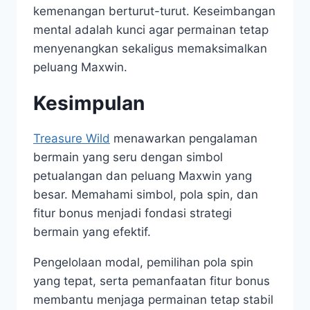
kemenangan berturut-turut. Keseimbangan
mental adalah kunci agar permainan tetap
menyenangkan sekaligus memaksimalkan
peluang Maxwin.
Kesimpulan
Treasure Wild
menawarkan pengalaman
bermain yang seru dengan simbol
petualangan dan peluang Maxwin yang
besar. Memahami simbol, pola spin, dan
fitur bonus menjadi fondasi strategi
bermain yang efektif.
Pengelolaan modal, pemilihan pola spin
yang tepat, serta pemanfaatan fitur bonus
membantu menjaga permainan tetap stabil