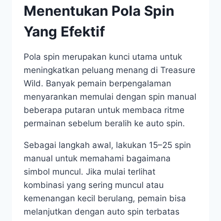
Menentukan Pola Spin
Yang Efektif
Pola spin merupakan kunci utama untuk
meningkatkan peluang menang di Treasure
Wild. Banyak pemain berpengalaman
menyarankan memulai dengan spin manual
beberapa putaran untuk membaca ritme
permainan sebelum beralih ke auto spin.
Sebagai langkah awal, lakukan 15–25 spin
manual untuk memahami bagaimana
simbol muncul. Jika mulai terlihat
kombinasi yang sering muncul atau
kemenangan kecil berulang, pemain bisa
melanjutkan dengan auto spin terbatas