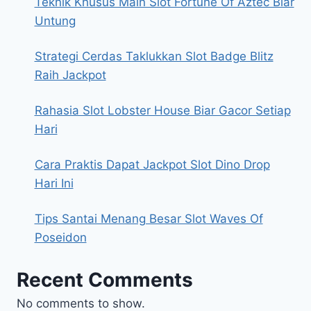
Teknik Khusus Main Slot Fortune Of Aztec Biar
Untung
Strategi Cerdas Taklukkan Slot Badge Blitz
Raih Jackpot
Rahasia Slot Lobster House Biar Gacor Setiap
Hari
Cara Praktis Dapat Jackpot Slot Dino Drop
Hari Ini
Tips Santai Menang Besar Slot Waves Of
Poseidon
Recent Comments
No comments to show.