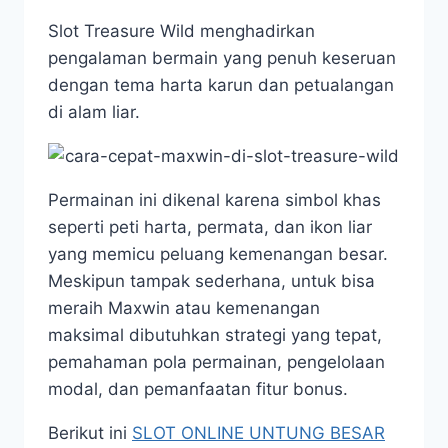
Slot Treasure Wild menghadirkan
pengalaman bermain yang penuh keseruan
dengan tema harta karun dan petualangan
di alam liar.
Permainan ini dikenal karena simbol khas
seperti peti harta, permata, dan ikon liar
yang memicu peluang kemenangan besar.
Meskipun tampak sederhana, untuk bisa
meraih Maxwin atau kemenangan
maksimal dibutuhkan strategi yang tepat,
pemahaman pola permainan, pengelolaan
modal, dan pemanfaatan fitur bonus.
Berikut ini
SLOT ONLINE UNTUNG BESAR