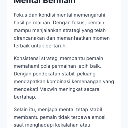
Mental Bermain
Fokus dan kondisi mental memengaruhi
hasil permainan. Dengan fokus, pemain
mampu menjalankan strategi yang telah
direncanakan dan memanfaatkan momen
terbaik untuk bertaruh.
Konsistensi strategi membantu pemain
memahami pola permainan lebih baik.
Dengan pendekatan stabil, peluang
mendapatkan kombinasi kemenangan yang
mendekati Maxwin meningkat secara
bertahap.
Selain itu, menjaga mental tetap stabil
membantu pemain tidak terbawa emosi
saat menghadapi kekalahan atau