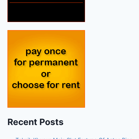
Recent Posts