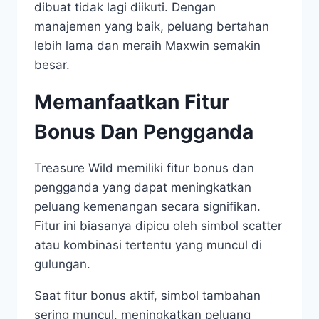
dibuat tidak lagi diikuti. Dengan
manajemen yang baik, peluang bertahan
lebih lama dan meraih Maxwin semakin
besar.
Memanfaatkan Fitur
Bonus Dan Pengganda
Treasure Wild memiliki fitur bonus dan
pengganda yang dapat meningkatkan
peluang kemenangan secara signifikan.
Fitur ini biasanya dipicu oleh simbol scatter
atau kombinasi tertentu yang muncul di
gulungan.
Saat fitur bonus aktif, simbol tambahan
sering muncul, meningkatkan peluang