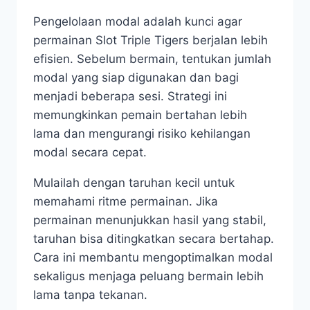
Pengelolaan modal adalah kunci agar
permainan Slot Triple Tigers berjalan lebih
efisien. Sebelum bermain, tentukan jumlah
modal yang siap digunakan dan bagi
menjadi beberapa sesi. Strategi ini
memungkinkan pemain bertahan lebih
lama dan mengurangi risiko kehilangan
modal secara cepat.
Mulailah dengan taruhan kecil untuk
memahami ritme permainan. Jika
permainan menunjukkan hasil yang stabil,
taruhan bisa ditingkatkan secara bertahap.
Cara ini membantu mengoptimalkan modal
sekaligus menjaga peluang bermain lebih
lama tanpa tekanan.