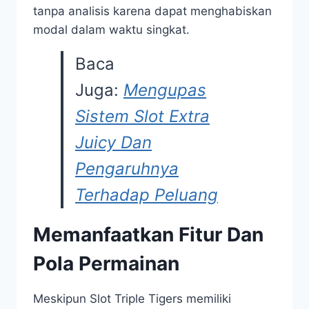
tanpa analisis karena dapat menghabiskan
modal dalam waktu singkat.
Baca
Juga:
Mengupas
Sistem Slot Extra
Juicy Dan
Pengaruhnya
Terhadap Peluang
Memanfaatkan Fitur Dan
Pola Permainan
Meskipun Slot Triple Tigers memiliki