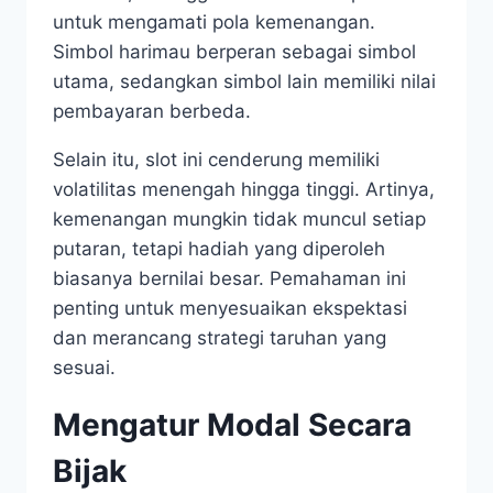
untuk mengamati pola kemenangan.
Simbol harimau berperan sebagai simbol
utama, sedangkan simbol lain memiliki nilai
pembayaran berbeda.
Selain itu, slot ini cenderung memiliki
volatilitas menengah hingga tinggi. Artinya,
kemenangan mungkin tidak muncul setiap
putaran, tetapi hadiah yang diperoleh
biasanya bernilai besar. Pemahaman ini
penting untuk menyesuaikan ekspektasi
dan merancang strategi taruhan yang
sesuai.
Mengatur Modal Secara
Bijak