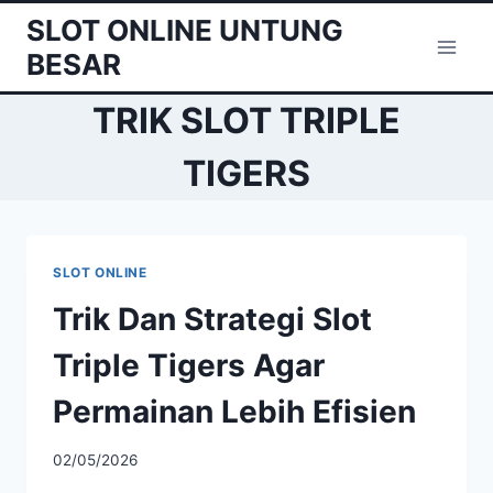
Skip
SLOT ONLINE UNTUNG
to
BESAR
content
TRIK SLOT TRIPLE
TIGERS
SLOT ONLINE
Trik Dan Strategi Slot
Triple Tigers Agar
Permainan Lebih Efisien
02/05/2026