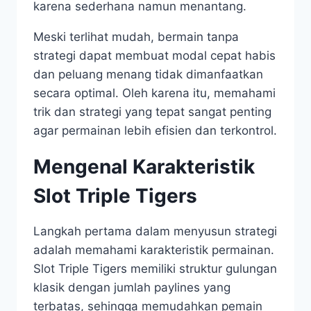
karena sederhana namun menantang.
Meski terlihat mudah, bermain tanpa
strategi dapat membuat modal cepat habis
dan peluang menang tidak dimanfaatkan
secara optimal. Oleh karena itu, memahami
trik dan strategi yang tepat sangat penting
agar permainan lebih efisien dan terkontrol.
Mengenal Karakteristik
Slot Triple Tigers
Langkah pertama dalam menyusun strategi
adalah memahami karakteristik permainan.
Slot Triple Tigers memiliki struktur gulungan
klasik dengan jumlah paylines yang
terbatas, sehingga memudahkan pemain