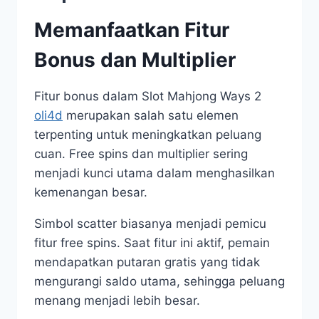
Memanfaatkan Fitur
Bonus dan Multiplier
Fitur bonus dalam Slot Mahjong Ways 2
oli4d
merupakan salah satu elemen
terpenting untuk meningkatkan peluang
cuan. Free spins dan multiplier sering
menjadi kunci utama dalam menghasilkan
kemenangan besar.
Simbol scatter biasanya menjadi pemicu
fitur free spins. Saat fitur ini aktif, pemain
mendapatkan putaran gratis yang tidak
mengurangi saldo utama, sehingga peluang
menang menjadi lebih besar.