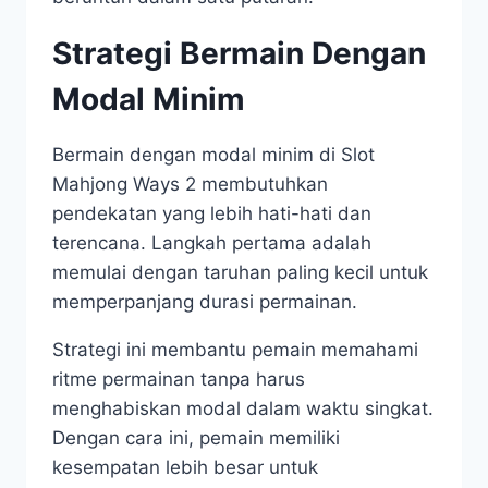
Strategi Bermain Dengan
Modal Minim
Bermain dengan modal minim di Slot
Mahjong Ways 2 membutuhkan
pendekatan yang lebih hati-hati dan
terencana. Langkah pertama adalah
memulai dengan taruhan paling kecil untuk
memperpanjang durasi permainan.
Strategi ini membantu pemain memahami
ritme permainan tanpa harus
menghabiskan modal dalam waktu singkat.
Dengan cara ini, pemain memiliki
kesempatan lebih besar untuk