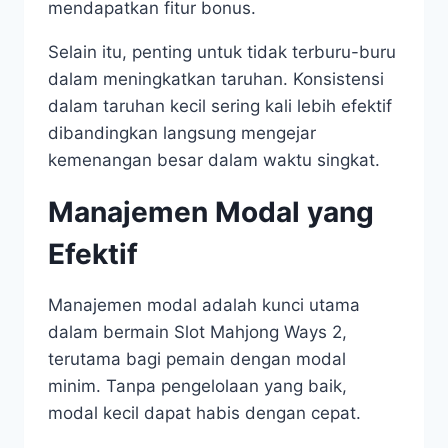
mendapatkan fitur bonus.
Selain itu, penting untuk tidak terburu-buru
dalam meningkatkan taruhan. Konsistensi
dalam taruhan kecil sering kali lebih efektif
dibandingkan langsung mengejar
kemenangan besar dalam waktu singkat.
Manajemen Modal yang
Efektif
Manajemen modal adalah kunci utama
dalam bermain Slot Mahjong Ways 2,
terutama bagi pemain dengan modal
minim. Tanpa pengelolaan yang baik,
modal kecil dapat habis dengan cepat.