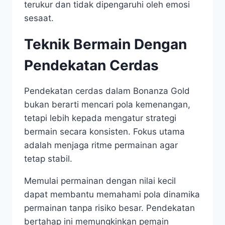
terukur dan tidak dipengaruhi oleh emosi
sesaat.
Teknik Bermain Dengan
Pendekatan Cerdas
Pendekatan cerdas dalam
Bonanza Gold
bukan berarti mencari pola kemenangan,
tetapi lebih kepada mengatur strategi
bermain secara konsisten. Fokus utama
adalah menjaga ritme permainan agar
tetap stabil.
Memulai permainan dengan nilai kecil
dapat membantu memahami pola dinamika
permainan tanpa risiko besar. Pendekatan
bertahap ini memungkinkan pemain