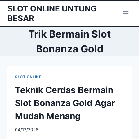
Skip
SLOT ONLINE UNTUNG
to
BESAR
content
Trik Bermain Slot
Bonanza Gold
SLOT ONLINE
Teknik Cerdas Bermain
Slot Bonanza Gold Agar
Mudah Menang
04/12/2026