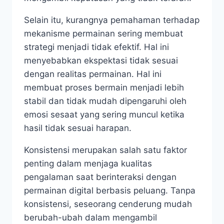
Selain itu, kurangnya pemahaman terhadap
mekanisme permainan sering membuat
strategi menjadi tidak efektif. Hal ini
menyebabkan ekspektasi tidak sesuai
dengan realitas permainan. Hal ini
membuat proses bermain menjadi lebih
stabil dan tidak mudah dipengaruhi oleh
emosi sesaat yang sering muncul ketika
hasil tidak sesuai harapan.
Konsistensi merupakan salah satu faktor
penting dalam menjaga kualitas
pengalaman saat berinteraksi dengan
permainan digital berbasis peluang. Tanpa
konsistensi, seseorang cenderung mudah
berubah-ubah dalam mengambil