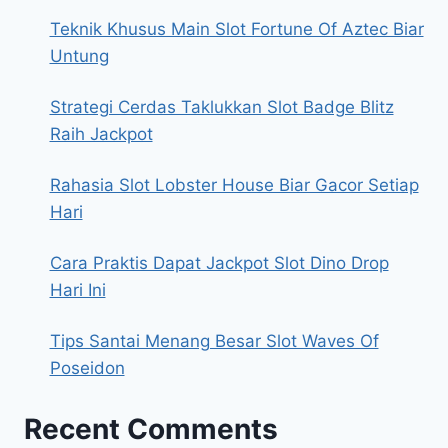
Teknik Khusus Main Slot Fortune Of Aztec Biar
Untung
Strategi Cerdas Taklukkan Slot Badge Blitz
Raih Jackpot
Rahasia Slot Lobster House Biar Gacor Setiap
Hari
Cara Praktis Dapat Jackpot Slot Dino Drop
Hari Ini
Tips Santai Menang Besar Slot Waves Of
Poseidon
Recent Comments