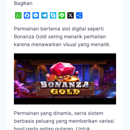
Bagikan
WhatsApp
Facebook
Messenger
Telegram
Skype
Line
X
Share
Permainan bertema slot digital seperti
Bonanza Gold
sering menarik perhatian
karena menawarkan visual yang menarik.
Permainan yang dinamis, serta sistem
berbasis peluang yang memberikan variasi
hasil pada setiap putaran. Untuk