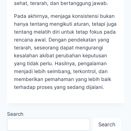
sehat, terarah, dan bertanggung jawab.
Pada akhirnya, menjaga konsistensi bukan
hanya tentang mengikuti aturan, tetapi juga
tentang melatih diri untuk tetap fokus pada
rencana awal. Dengan pendekatan yang
terarah, seseorang dapat mengurangi
kesalahan akibat perubahan keputusan
yang tidak perlu. Hasilnya, pengalaman
menjadi lebih seimbang, terkontrol, dan
memberikan pemahaman yang lebih baik
terhadap proses yang sedang dijalani.
Search
Search