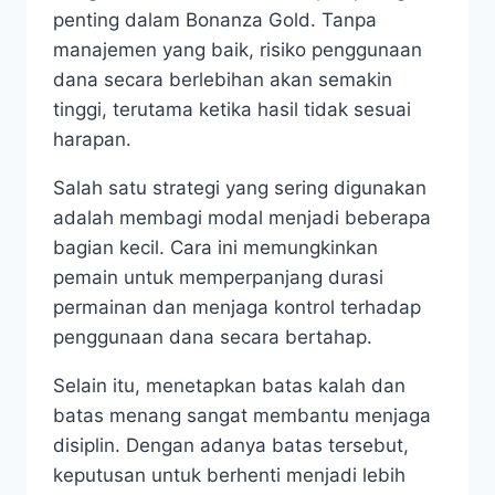
penting dalam
Bonanza Gold
. Tanpa
manajemen yang baik, risiko penggunaan
dana secara berlebihan akan semakin
tinggi, terutama ketika hasil tidak sesuai
harapan.
Salah satu strategi yang sering digunakan
adalah membagi modal menjadi beberapa
bagian kecil. Cara ini memungkinkan
pemain untuk memperpanjang durasi
permainan dan menjaga kontrol terhadap
penggunaan dana secara bertahap.
Selain itu, menetapkan batas kalah dan
batas menang sangat membantu menjaga
disiplin. Dengan adanya batas tersebut,
keputusan untuk berhenti menjadi lebih