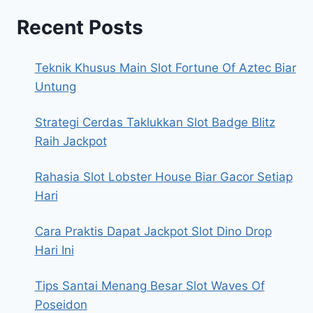
Recent Posts
Teknik Khusus Main Slot Fortune Of Aztec Biar
Untung
Strategi Cerdas Taklukkan Slot Badge Blitz
Raih Jackpot
Rahasia Slot Lobster House Biar Gacor Setiap
Hari
Cara Praktis Dapat Jackpot Slot Dino Drop
Hari Ini
Tips Santai Menang Besar Slot Waves Of
Poseidon