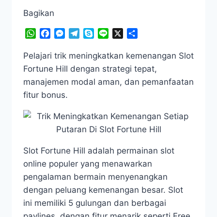
Bagikan
WhatsApp
Facebook
Messenger
Telegram
Skype
Line
X
Share
Pelajari trik meningkatkan kemenangan Slot
Fortune Hill dengan strategi tepat,
manajemen modal aman, dan pemanfaatan
fitur bonus.
Slot Fortune Hill adalah permainan slot
online populer yang menawarkan
pengalaman bermain menyenangkan
dengan peluang kemenangan besar. Slot
ini memiliki 5 gulungan dan berbagai
paylines, dengan fitur menarik seperti Free