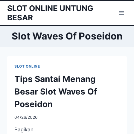
Skip
SLOT ONLINE UNTUNG
to
BESAR
content
Slot Waves Of Poseidon
SLOT ONLINE
Tips Santai Menang
Besar Slot Waves Of
Poseidon
04/26/2026
Bagikan