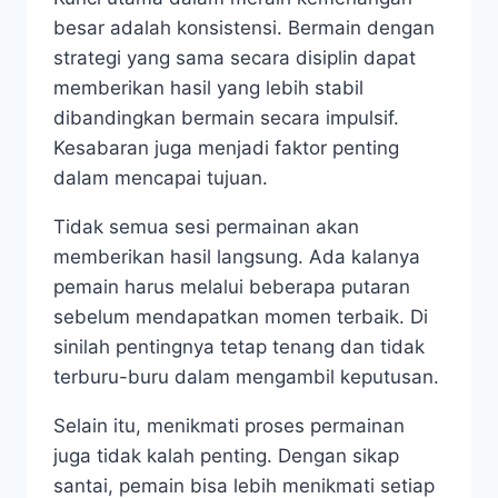
besar adalah konsistensi. Bermain dengan
strategi yang sama secara disiplin dapat
memberikan hasil yang lebih stabil
dibandingkan bermain secara impulsif.
Kesabaran juga menjadi faktor penting
dalam mencapai tujuan.
Tidak semua sesi permainan akan
memberikan hasil langsung. Ada kalanya
pemain harus melalui beberapa putaran
sebelum mendapatkan momen terbaik. Di
sinilah pentingnya tetap tenang dan tidak
terburu-buru dalam mengambil keputusan.
Selain itu, menikmati proses permainan
juga tidak kalah penting. Dengan sikap
santai, pemain bisa lebih menikmati setiap