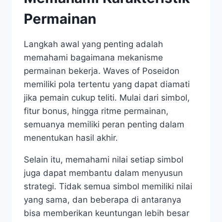
Permainan
Langkah awal yang penting adalah
memahami bagaimana mekanisme
permainan bekerja. Waves of Poseidon
memiliki pola tertentu yang dapat diamati
jika pemain cukup teliti. Mulai dari simbol,
fitur bonus, hingga ritme permainan,
semuanya memiliki peran penting dalam
menentukan hasil akhir.
Selain itu, memahami nilai setiap simbol
juga dapat membantu dalam menyusun
strategi. Tidak semua simbol memiliki nilai
yang sama, dan beberapa di antaranya
bisa memberikan keuntungan lebih besar