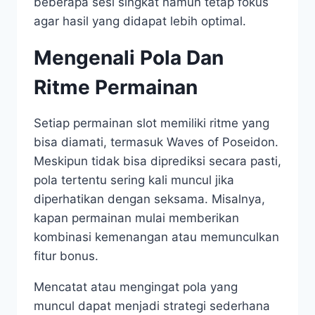
beberapa sesi singkat namun tetap fokus
agar hasil yang didapat lebih optimal.
Mengenali Pola Dan
Ritme Permainan
Setiap permainan slot memiliki ritme yang
bisa diamati, termasuk Waves of Poseidon.
Meskipun tidak bisa diprediksi secara pasti,
pola tertentu sering kali muncul jika
diperhatikan dengan seksama. Misalnya,
kapan permainan mulai memberikan
kombinasi kemenangan atau memunculkan
fitur bonus.
Mencatat atau mengingat pola yang
muncul dapat menjadi strategi sederhana