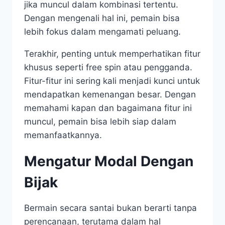
jika muncul dalam kombinasi tertentu.
Dengan mengenali hal ini, pemain bisa
lebih fokus dalam mengamati peluang.
Terakhir, penting untuk memperhatikan fitur
khusus seperti free spin atau pengganda.
Fitur-fitur ini sering kali menjadi kunci untuk
mendapatkan kemenangan besar. Dengan
memahami kapan dan bagaimana fitur ini
muncul, pemain bisa lebih siap dalam
memanfaatkannya.
Mengatur Modal Dengan
Bijak
Bermain secara santai bukan berarti tanpa
perencanaan, terutama dalam hal