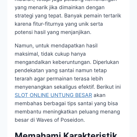
yang menarik jika dimainkan dengan
strategi yang tepat. Banyak pemain tertarik
karena fitur-fiturnya yang unik serta
potensi hasil yang menjanjikan.
Namun, untuk mendapatkan hasil
maksimal, tidak cukup hanya
mengandalkan keberuntungan. Diperlukan
pendekatan yang santai namun tetap
terarah agar permainan terasa lebih
menyenangkan sekaligus efektif. Berikut ini
SLOT ONLINE UNTUNG BESAR
akan
membahas berbagai tips santai yang bisa
membantu meningkatkan peluang menang
besar di Waves of Poseidon.
Memahami Karakteristik