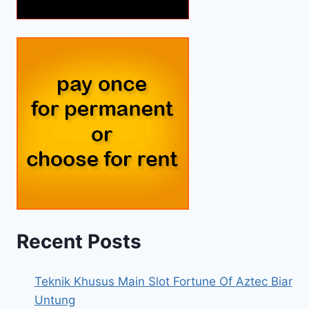
Recent Posts
Teknik Khusus Main Slot Fortune Of Aztec Biar
Untung