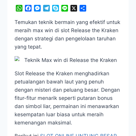
WhatsApp
Facebook
Messenger
Telegram
Skype
Line
X
Share
Temukan teknik bermain yang efektif untuk
meraih max win di slot Release the Kraken
dengan strategi dan pengelolaan taruhan
yang tepat.
Slot Release the Kraken menghadirkan
petualangan bawah laut yang penuh
dengan misteri dan peluang besar. Dengan
fitur-fitur menarik seperti putaran bonus
dan simbol liar, permainan ini menawarkan
kesempatan luar biasa untuk meraih
kemenangan maksimal.