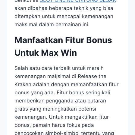
Berikut ini
SLOT ONLINE UNTUNG BESAR
akan dibahas beberapa teknik yang bisa
diterapkan untuk mencapai kemenangan
maksimal dalam permainan ini.
Manfaatkan Fitur Bonus
Untuk Max Win
Salah satu cara terbaik untuk meraih
kemenangan maksimal di Release the
Kraken adalah dengan memanfaatkan fitur
bonus yang ada. Fitur bonus sering kali
memberikan pengganda atau putaran
gratis yang meningkatkan potensi
kemenangan. Untuk mengaktifkan fitur
bonus, pemain harus fokus pada
pencocokan simbol-simbol tertentu yang