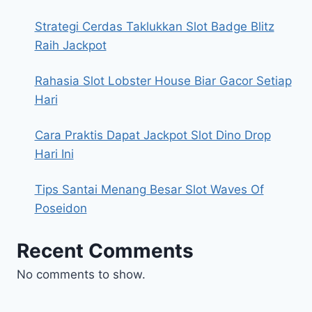
Strategi Cerdas Taklukkan Slot Badge Blitz
Raih Jackpot
Rahasia Slot Lobster House Biar Gacor Setiap
Hari
Cara Praktis Dapat Jackpot Slot Dino Drop
Hari Ini
Tips Santai Menang Besar Slot Waves Of
Poseidon
Recent Comments
No comments to show.