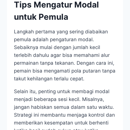
Tips Mengatur Modal
untuk Pemula
Langkah pertama yang sering diabaikan
pemula adalah pengaturan modal.
Sebaiknya mulai dengan jumlah kecil
terlebih dahulu agar bisa memahami alur
permainan tanpa tekanan. Dengan cara ini,
pemain bisa mengamati pola putaran tanpa
takut kehilangan terlalu cepat.
Selain itu, penting untuk membagi modal
menjadi beberapa sesi kecil. Misalnya,
jangan habiskan semua dalam satu waktu.
Strategi ini membantu menjaga kontrol dan
memberikan kesempatan untuk berhenti