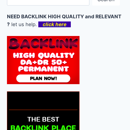
NEED BACKLINK HIGH QUALITY and RELEVANT
?
let us help.
click here