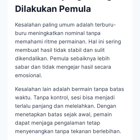
Dilakukan Pemula
Kesalahan paling umum adalah terburu-
buru meningkatkan nominal tanpa
memahami ritme permainan. Hal ini sering
membuat hasil tidak stabil dan sulit
dikendalikan. Pemula sebaiknya lebih
sabar dan tidak mengejar hasil secara
emosional.
Kesalahan lain adalah bermain tanpa batas
waktu. Tanpa kontrol, sesi bisa menjadi
terlalu panjang dan melelahkan. Dengan
menetapkan batas sejak awal, pemain
dapat menjaga pengalaman tetap
menyenangkan tanpa tekanan berlebihan.