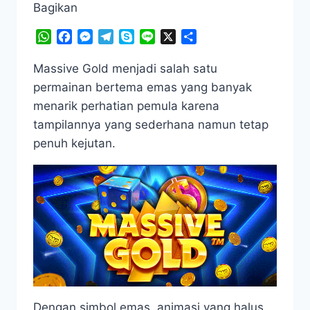
Bagikan
WhatsApp
Facebook
Messenger
Telegram
Skype
Line
X
Share
Massive Gold menjadi salah satu
permainan bertema emas yang banyak
menarik perhatian pemula karena
tampilannya yang sederhana namun tetap
penuh kejutan.
Dengan simbol emas, animasi yang halus,