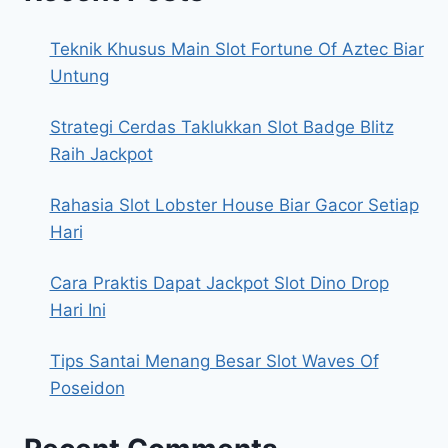
Teknik Khusus Main Slot Fortune Of Aztec Biar
Untung
Strategi Cerdas Taklukkan Slot Badge Blitz
Raih Jackpot
Rahasia Slot Lobster House Biar Gacor Setiap
Hari
Cara Praktis Dapat Jackpot Slot Dino Drop
Hari Ini
Tips Santai Menang Besar Slot Waves Of
Poseidon