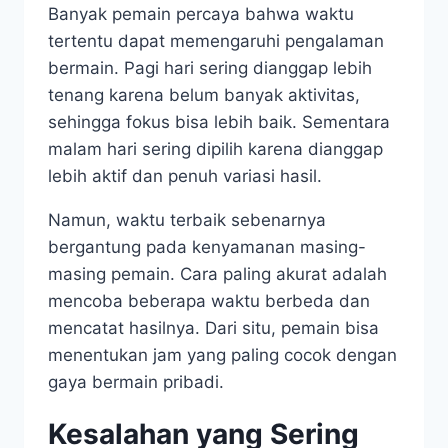
Banyak pemain percaya bahwa waktu
tertentu dapat memengaruhi pengalaman
bermain. Pagi hari sering dianggap lebih
tenang karena belum banyak aktivitas,
sehingga fokus bisa lebih baik. Sementara
malam hari sering dipilih karena dianggap
lebih aktif dan penuh variasi hasil.
Namun, waktu terbaik sebenarnya
bergantung pada kenyamanan masing-
masing pemain. Cara paling akurat adalah
mencoba beberapa waktu berbeda dan
mencatat hasilnya. Dari situ, pemain bisa
menentukan jam yang paling cocok dengan
gaya bermain pribadi.
Kesalahan yang Sering