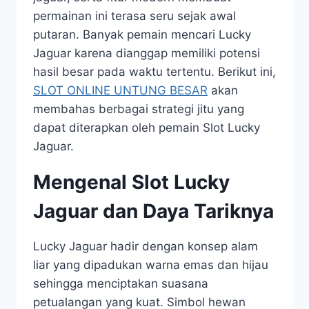
permainan ini terasa seru sejak awal
putaran. Banyak pemain mencari Lucky
Jaguar karena dianggap memiliki potensi
hasil besar pada waktu tertentu. Berikut ini,
SLOT ONLINE UNTUNG BESAR
akan
membahas berbagai strategi jitu yang
dapat diterapkan oleh pemain Slot Lucky
Jaguar.
Mengenal Slot Lucky
Jaguar dan Daya Tariknya
Lucky Jaguar hadir dengan konsep alam
liar yang dipadukan warna emas dan hijau
sehingga menciptakan suasana
petualangan yang kuat. Simbol hewan