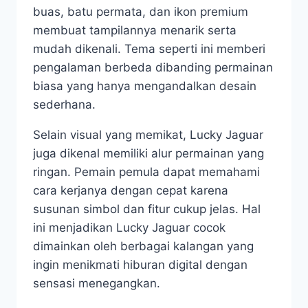
buas, batu permata, dan ikon premium
membuat tampilannya menarik serta
mudah dikenali. Tema seperti ini memberi
pengalaman berbeda dibanding permainan
biasa yang hanya mengandalkan desain
sederhana.
Selain visual yang memikat, Lucky Jaguar
juga dikenal memiliki alur permainan yang
ringan. Pemain pemula dapat memahami
cara kerjanya dengan cepat karena
susunan simbol dan fitur cukup jelas. Hal
ini menjadikan Lucky Jaguar cocok
dimainkan oleh berbagai kalangan yang
ingin menikmati hiburan digital dengan
sensasi menegangkan.