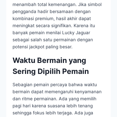
menambah total kemenangan. Jika simbol
pengganda hadir bersamaan dengan
kombinasi premium, hasil akhir dapat
meningkat secara signifikan. Karena itu
banyak pemain menilai Lucky Jaguar
sebagai salah satu permainan dengan
potensi jackpot paling besar.
Waktu Bermain yang
Sering Dipilih Pemain
Sebagian pemain percaya bahwa waktu
bermain dapat memengaruhi kenyamanan
dan ritme permainan. Ada yang memilih
pagi hari karena suasana lebih tenang
sehingga fokus lebih terjaga. Ada juga