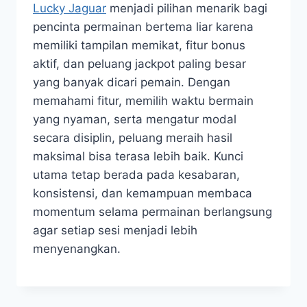
Lucky Jaguar
menjadi pilihan menarik bagi
pencinta permainan bertema liar karena
memiliki tampilan memikat, fitur bonus
aktif, dan peluang jackpot paling besar
yang banyak dicari pemain. Dengan
memahami fitur, memilih waktu bermain
yang nyaman, serta mengatur modal
secara disiplin, peluang meraih hasil
maksimal bisa terasa lebih baik. Kunci
utama tetap berada pada kesabaran,
konsistensi, dan kemampuan membaca
momentum selama permainan berlangsung
agar setiap sesi menjadi lebih
menyenangkan.