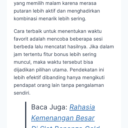
yang memilih malam karena merasa
putaran lebih aktif dan menghadirkan
kombinasi menarik lebih sering.
Cara terbaik untuk menentukan waktu
favorit adalah mencoba beberapa sesi
berbeda lalu mencatat hasilnya. Jika dalam
jam tertentu fitur bonus lebih sering
muncul, maka waktu tersebut bisa
dijadikan pilihan utama. Pendekatan ini
lebih efektif dibanding hanya mengikuti
pendapat orang lain tanpa pengalaman
sendiri.
Baca Juga:
Rahasia
Kemenangan Besar