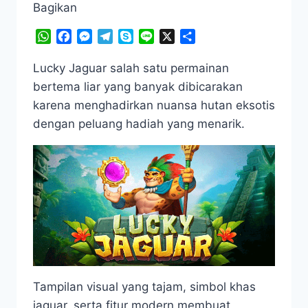
Bagikan
WhatsApp
Facebook
Messenger
Telegram
Skype
Line
X
Share
Lucky Jaguar salah satu permainan
bertema liar yang banyak dibicarakan
karena menghadirkan nuansa hutan eksotis
dengan peluang hadiah yang menarik.
Tampilan visual yang tajam, simbol khas
jaguar, serta fitur modern membuat