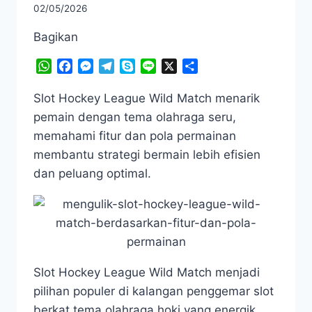
02/05/2026
Bagikan
WhatsApp
Facebook
Messenger
Telegram
Skype
Line
X
Share
Slot Hockey League Wild Match menarik
pemain dengan tema olahraga seru,
memahami fitur dan pola permainan
membantu strategi bermain lebih efisien
dan peluang optimal.
Slot Hockey League Wild Match menjadi
pilihan populer di kalangan penggemar slot
berkat tema olahraga hoki yang energik,