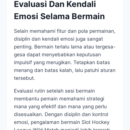
Evaluasi Dan Kendali
Emosi Selama Bermain
Selain memahami fitur dan pola permainan,
disiplin dan kendali emosi juga sangat
penting. Bermain terlalu lama atau tergesa-
gesa dapat menyebabkan keputusan
impulsif yang merugikan. Tetapkan batas
menang dan batas kalah, lalu patuhi aturan
tersebut.
Evaluasi rutin setelah sesi bermain
membantu pemain memahami strategi
mana yang efektif dan mana yang perlu
disesuaikan. Dengan disiplin dan kontrol
emosi, pengalaman bermain Slot Hockey