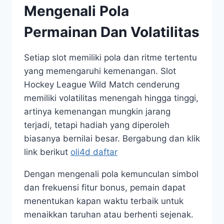
Mengenali Pola
Permainan Dan Volatilitas
Setiap slot memiliki pola dan ritme tertentu
yang memengaruhi kemenangan. Slot
Hockey League Wild Match cenderung
memiliki volatilitas menengah hingga tinggi,
artinya kemenangan mungkin jarang
terjadi, tetapi hadiah yang diperoleh
biasanya bernilai besar. Bergabung dan klik
link berikut
oli4d daftar
Dengan mengenali pola kemunculan simbol
dan frekuensi fitur bonus, pemain dapat
menentukan kapan waktu terbaik untuk
menaikkan taruhan atau berhenti sejenak.