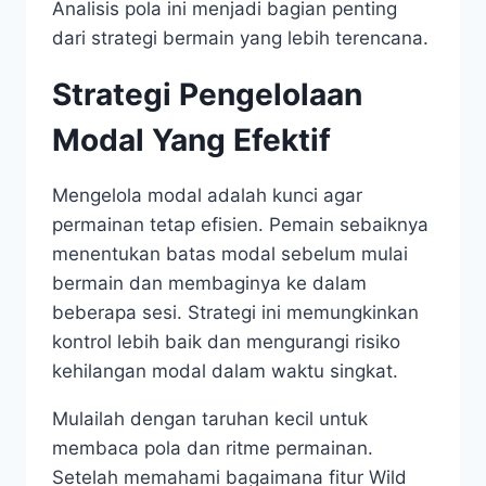
Analisis pola ini menjadi bagian penting
dari strategi bermain yang lebih terencana.
Strategi Pengelolaan
Modal Yang Efektif
Mengelola modal adalah kunci agar
permainan tetap efisien. Pemain sebaiknya
menentukan batas modal sebelum mulai
bermain dan membaginya ke dalam
beberapa sesi. Strategi ini memungkinkan
kontrol lebih baik dan mengurangi risiko
kehilangan modal dalam waktu singkat.
Mulailah dengan taruhan kecil untuk
membaca pola dan ritme permainan.
Setelah memahami bagaimana fitur Wild