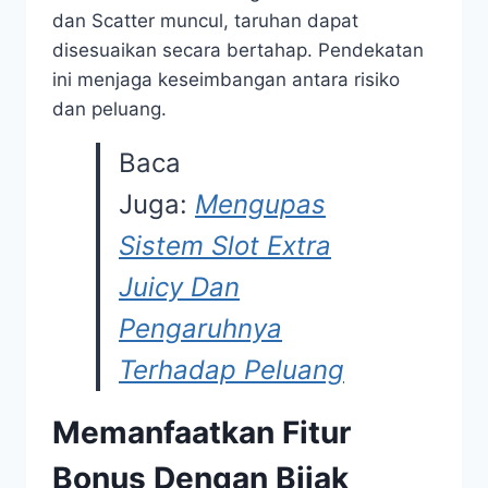
dan Scatter muncul, taruhan dapat
disesuaikan secara bertahap. Pendekatan
ini menjaga keseimbangan antara risiko
dan peluang.
Baca
Juga:
Mengupas
Sistem Slot Extra
Juicy Dan
Pengaruhnya
Terhadap Peluang
Memanfaatkan Fitur
Bonus Dengan Bijak