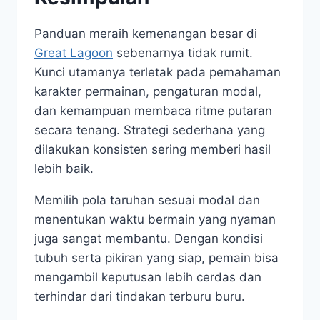
Panduan meraih kemenangan besar di
Great Lagoon
sebenarnya tidak rumit.
Kunci utamanya terletak pada pemahaman
karakter permainan, pengaturan modal,
dan kemampuan membaca ritme putaran
secara tenang. Strategi sederhana yang
dilakukan konsisten sering memberi hasil
lebih baik.
Memilih pola taruhan sesuai modal dan
menentukan waktu bermain yang nyaman
juga sangat membantu. Dengan kondisi
tubuh serta pikiran yang siap, pemain bisa
mengambil keputusan lebih cerdas dan
terhindar dari tindakan terburu buru.