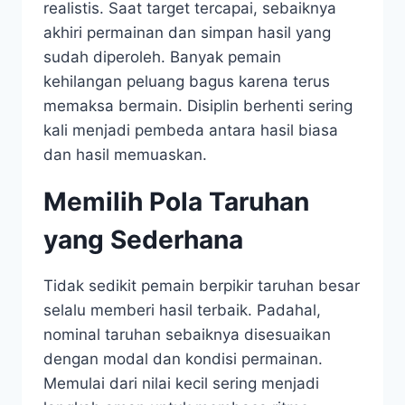
realistis. Saat target tercapai, sebaiknya
akhiri permainan dan simpan hasil yang
sudah diperoleh. Banyak pemain
kehilangan peluang bagus karena terus
memaksa bermain. Disiplin berhenti sering
kali menjadi pembeda antara hasil biasa
dan hasil memuaskan.
Memilih Pola Taruhan
yang Sederhana
Tidak sedikit pemain berpikir taruhan besar
selalu memberi hasil terbaik. Padahal,
nominal taruhan sebaiknya disesuaikan
dengan modal dan kondisi permainan.
Memulai dari nilai kecil sering menjadi