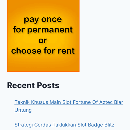
Recent Posts
Teknik Khusus Main Slot Fortune Of Aztec Biar
Untung
Strategi Cerdas Taklukkan Slot Badge Blitz