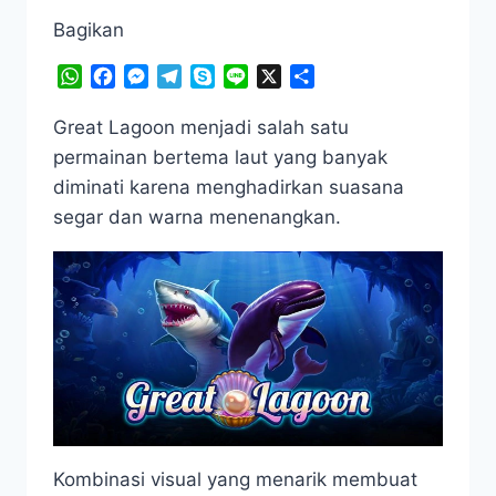
Bagikan
WhatsApp
Facebook
Messenger
Telegram
Skype
Line
X
Share
Great Lagoon menjadi salah satu
permainan bertema laut yang banyak
diminati karena menghadirkan suasana
segar dan warna menenangkan.
Kombinasi visual yang menarik membuat