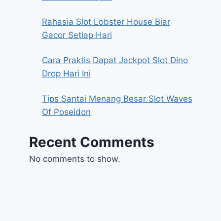
Rahasia Slot Lobster House Biar
Gacor Setiap Hari
Cara Praktis Dapat Jackpot Slot Dino
Drop Hari Ini
Tips Santai Menang Besar Slot Waves
Of Poseidon
Recent Comments
No comments to show.