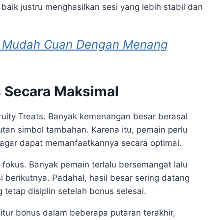
ik justru menghasilkan sesi yang lebih stabil dan
d Mudah Cuan Dengan Menang
 Secara Maksimal
Fruity Treats. Banyak kemenangan besar berasal
ejutan simbol tambahan. Karena itu, pemain perlu
 agar dapat memanfaatkannya secara optimal.
n fokus. Banyak pemain terlalu bersemangat lalu
berikutnya. Padahal, hasil besar sering datang
tetap disiplin setelah bonus selesai.
itur bonus dalam beberapa putaran terakhir,