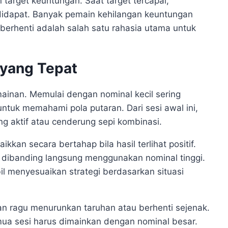
 target keuntungan. Saat target tercapai,
 didapat. Banyak pemain kehilangan keuntungan
 berhenti adalah salah satu rahasia utama untuk
 yang Tepat
ainan. Memulai dengan nominal kecil sering
ntuk memahami pola putaran. Dari sesi awal ini,
g aktif atau cenderung sepi kombinasi.
kkan secara bertahap bila hasil terlihat positif.
n dibanding langsung menggunakan nominal tinggi.
l menyesuaikan strategi berdasarkan situasi
an ragu menurunkan taruhan atau berhenti sejenak.
emua sesi harus dimainkan dengan nominal besar.