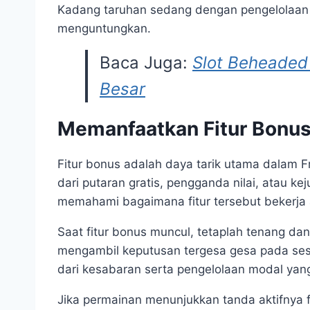
Kadang taruhan sedang dengan pengelolaan ba
menguntungkan.
Baca Juga:
Slot Beheade
Besar
Memanfaatkan Fitur Bonus
Fitur bonus adalah daya tarik utama dalam 
dari putaran gratis, pengganda nilai, atau k
memahami bagaimana fitur tersebut bekerja
Saat fitur bonus muncul, tetaplah tenang da
mengambil keputusan tergesa gesa pada sesi 
dari kesabaran serta pengelolaan modal yang 
Jika permainan menunjukkan tanda aktifnya f