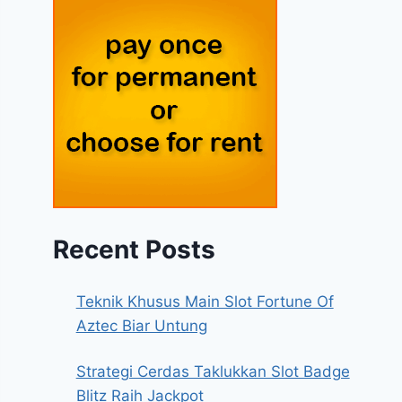
Recent Posts
Teknik Khusus Main Slot Fortune Of
Aztec Biar Untung
Strategi Cerdas Taklukkan Slot Badge
Blitz Raih Jackpot