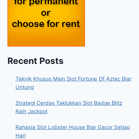
Recent Posts
Teknik Khusus Main Slot Fortune Of Aztec Biar
Untung
Strategi Cerdas Taklukkan Slot Badge Blitz
Raih Jackpot
Rahasia Slot Lobster House Biar Gacor Setiap
Hari