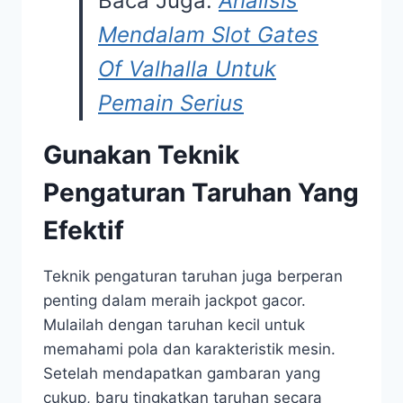
Baca Juga:
Analisis
Mendalam Slot Gates
Of Valhalla Untuk
Pemain Serius
Gunakan Teknik
Pengaturan Taruhan Yang
Efektif
Teknik pengaturan taruhan juga berperan
penting dalam meraih jackpot gacor.
Mulailah dengan taruhan kecil untuk
memahami pola dan karakteristik mesin.
Setelah mendapatkan gambaran yang
cukup, baru tingkatkan taruhan secara