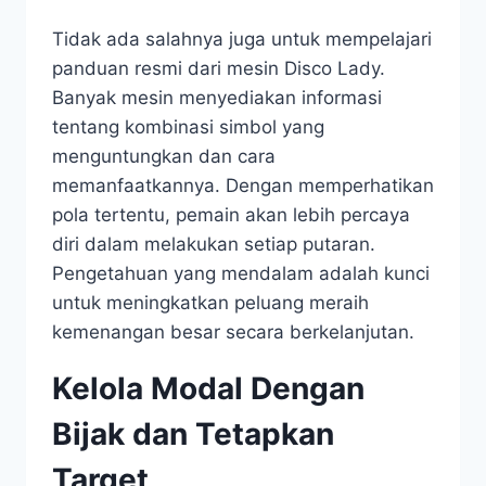
Tidak ada salahnya juga untuk mempelajari
panduan resmi dari mesin Disco Lady.
Banyak mesin menyediakan informasi
tentang kombinasi simbol yang
menguntungkan dan cara
memanfaatkannya. Dengan memperhatikan
pola tertentu, pemain akan lebih percaya
diri dalam melakukan setiap putaran.
Pengetahuan yang mendalam adalah kunci
untuk meningkatkan peluang meraih
kemenangan besar secara berkelanjutan.
Kelola Modal Dengan
Bijak dan Tetapkan
Target