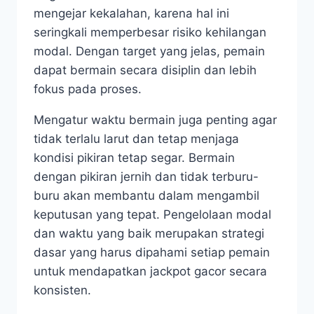
mengejar kekalahan, karena hal ini
seringkali memperbesar risiko kehilangan
modal. Dengan target yang jelas, pemain
dapat bermain secara disiplin dan lebih
fokus pada proses.
Mengatur waktu bermain juga penting agar
tidak terlalu larut dan tetap menjaga
kondisi pikiran tetap segar. Bermain
dengan pikiran jernih dan tidak terburu-
buru akan membantu dalam mengambil
keputusan yang tepat. Pengelolaan modal
dan waktu yang baik merupakan strategi
dasar yang harus dipahami setiap pemain
untuk mendapatkan jackpot gacor secara
konsisten.