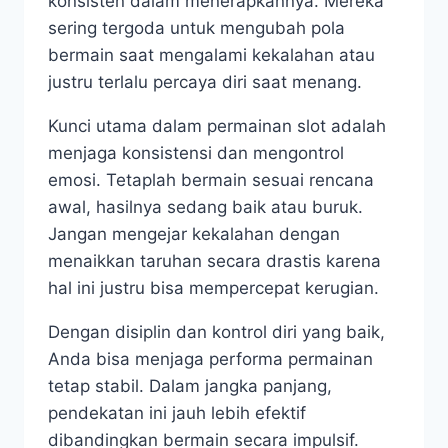
konsisten dalam menerapkannya. Mereka
sering tergoda untuk mengubah pola
bermain saat mengalami kekalahan atau
justru terlalu percaya diri saat menang.
Kunci utama dalam permainan slot adalah
menjaga konsistensi dan mengontrol
emosi. Tetaplah bermain sesuai rencana
awal, hasilnya sedang baik atau buruk.
Jangan mengejar kekalahan dengan
menaikkan taruhan secara drastis karena
hal ini justru bisa mempercepat kerugian.
Dengan disiplin dan kontrol diri yang baik,
Anda bisa menjaga performa permainan
tetap stabil. Dalam jangka panjang,
pendekatan ini jauh lebih efektif
dibandingkan bermain secara impulsif.