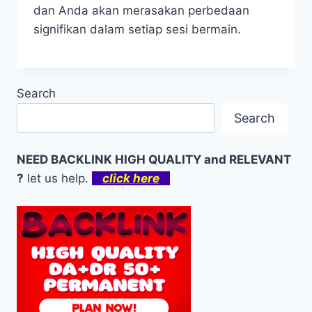
dan Anda akan merasakan perbedaan
signifikan dalam setiap sesi bermain.
Search
Search
NEED BACKLINK HIGH QUALITY and RELEVANT
?
let us help.
click here