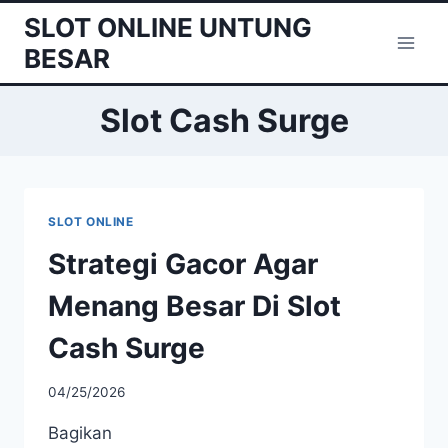
Skip
SLOT ONLINE UNTUNG
to
BESAR
content
Slot Cash Surge
SLOT ONLINE
Strategi Gacor Agar
Menang Besar Di Slot
Cash Surge
04/25/2026
Bagikan