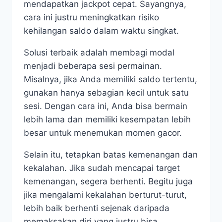
mendapatkan jackpot cepat. Sayangnya,
cara ini justru meningkatkan risiko
kehilangan saldo dalam waktu singkat.
Solusi terbaik adalah membagi modal
menjadi beberapa sesi permainan.
Misalnya, jika Anda memiliki saldo tertentu,
gunakan hanya sebagian kecil untuk satu
sesi. Dengan cara ini, Anda bisa bermain
lebih lama dan memiliki kesempatan lebih
besar untuk menemukan momen gacor.
Selain itu, tetapkan batas kemenangan dan
kekalahan. Jika sudah mencapai target
kemenangan, segera berhenti. Begitu juga
jika mengalami kekalahan berturut-turut,
lebih baik berhenti sejenak daripada
memaksakan diri yang justru bisa