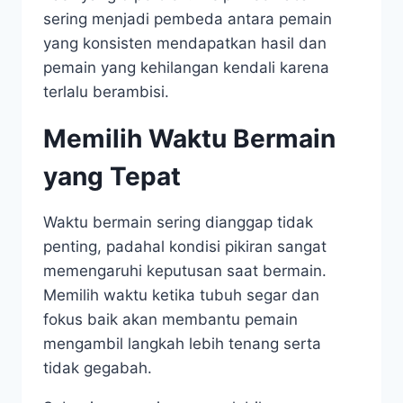
sering menjadi pembeda antara pemain
yang konsisten mendapatkan hasil dan
pemain yang kehilangan kendali karena
terlalu berambisi.
Memilih Waktu Bermain
yang Tepat
Waktu bermain sering dianggap tidak
penting, padahal kondisi pikiran sangat
memengaruhi keputusan saat bermain.
Memilih waktu ketika tubuh segar dan
fokus baik akan membantu pemain
mengambil langkah lebih tenang serta
tidak gegabah.