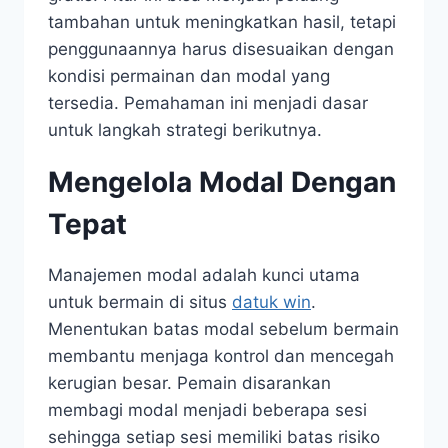
tambahan untuk meningkatkan hasil, tetapi
penggunaannya harus disesuaikan dengan
kondisi permainan dan modal yang
tersedia. Pemahaman ini menjadi dasar
untuk langkah strategi berikutnya.
Mengelola Modal Dengan
Tepat
Manajemen modal adalah kunci utama
untuk bermain di situs
datuk win
.
Menentukan batas modal sebelum bermain
membantu menjaga kontrol dan mencegah
kerugian besar. Pemain disarankan
membagi modal menjadi beberapa sesi
sehingga setiap sesi memiliki batas risiko