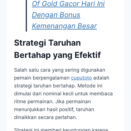
Of Gold Gacor Hari Ini
Dengan Bonus
Kemenangan Besar
Strategi Taruhan
Bertahap yang Efektif
Salah satu cara yang sering digunakan
pemain berpengalaman
cuputoto
adalah
strategi taruhan bertahap. Metode ini
dimulai dari nominal kecil untuk membaca
ritme permainan. Jika permainan
menunjukkan hasil positif, taruhan
dinaikkan secara perlahan.
Strategi ini memberi keuntungan karena