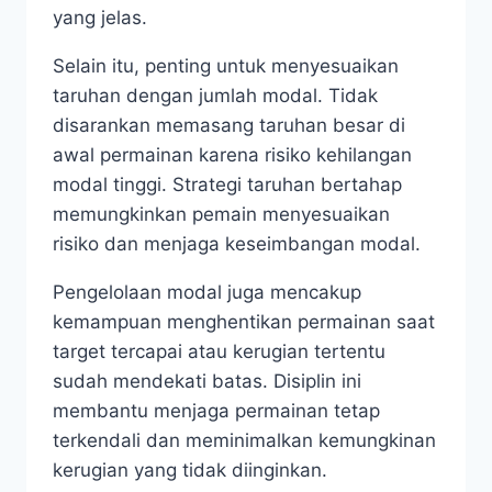
yang jelas.
Selain itu, penting untuk menyesuaikan
taruhan dengan jumlah modal. Tidak
disarankan memasang taruhan besar di
awal permainan karena risiko kehilangan
modal tinggi. Strategi taruhan bertahap
memungkinkan pemain menyesuaikan
risiko dan menjaga keseimbangan modal.
Pengelolaan modal juga mencakup
kemampuan menghentikan permainan saat
target tercapai atau kerugian tertentu
sudah mendekati batas. Disiplin ini
membantu menjaga permainan tetap
terkendali dan meminimalkan kemungkinan
kerugian yang tidak diinginkan.