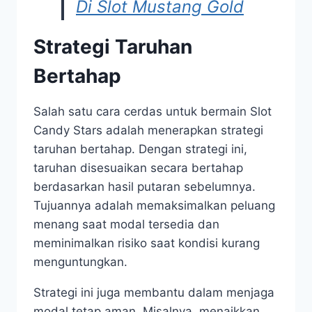
Di Slot Mustang Gold
Strategi Taruhan
Bertahap
Salah satu cara cerdas untuk bermain Slot
Candy Stars adalah menerapkan strategi
taruhan bertahap. Dengan strategi ini,
taruhan disesuaikan secara bertahap
berdasarkan hasil putaran sebelumnya.
Tujuannya adalah memaksimalkan peluang
menang saat modal tersedia dan
meminimalkan risiko saat kondisi kurang
menguntungkan.
Strategi ini juga membantu dalam menjaga
modal tetap aman. Misalnya, menaikkan