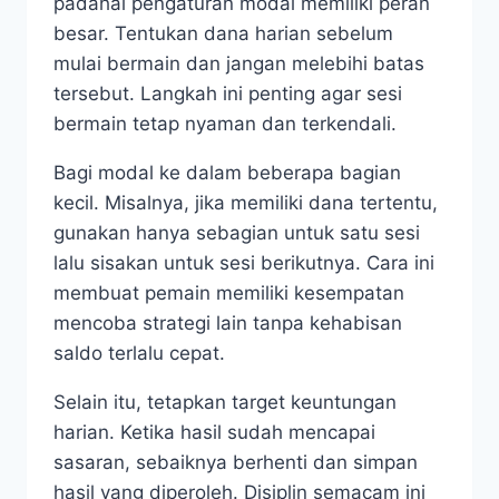
padahal pengaturan modal memiliki peran
besar. Tentukan dana harian sebelum
mulai bermain dan jangan melebihi batas
tersebut. Langkah ini penting agar sesi
bermain tetap nyaman dan terkendali.
Bagi modal ke dalam beberapa bagian
kecil. Misalnya, jika memiliki dana tertentu,
gunakan hanya sebagian untuk satu sesi
lalu sisakan untuk sesi berikutnya. Cara ini
membuat pemain memiliki kesempatan
mencoba strategi lain tanpa kehabisan
saldo terlalu cepat.
Selain itu, tetapkan target keuntungan
harian. Ketika hasil sudah mencapai
sasaran, sebaiknya berhenti dan simpan
hasil yang diperoleh. Disiplin semacam ini