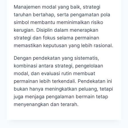
Manajemen modal yang baik, strategi
taruhan bertahap, serta pengamatan pola
simbol membantu meminimalkan risiko
kerugian. Disiplin dalam menerapkan
strategi dan fokus selama permainan
memastikan keputusan yang lebih rasional.
Dengan pendekatan yang sistematis,
kombinasi antara strategi, pengelolaan
modal, dan evaluasi rutin membuat
permainan lebih terkendali. Pendekatan ini
bukan hanya meningkatkan peluang, tetapi
juga menjaga pengalaman bermain tetap
menyenangkan dan terarah.