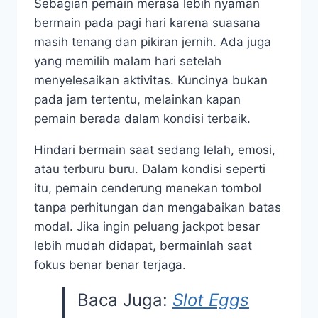
Sebagian pemain merasa lebih nyaman
bermain pada pagi hari karena suasana
masih tenang dan pikiran jernih. Ada juga
yang memilih malam hari setelah
menyelesaikan aktivitas. Kuncinya bukan
pada jam tertentu, melainkan kapan
pemain berada dalam kondisi terbaik.
Hindari bermain saat sedang lelah, emosi,
atau terburu buru. Dalam kondisi seperti
itu, pemain cenderung menekan tombol
tanpa perhitungan dan mengabaikan batas
modal. Jika ingin peluang jackpot besar
lebih mudah didapat, bermainlah saat
fokus benar benar terjaga.
Baca Juga:
Slot Eggs