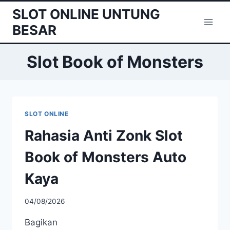
Skip
SLOT ONLINE UNTUNG
to
BESAR
content
Slot Book of Monsters
SLOT ONLINE
Rahasia Anti Zonk Slot
Book of Monsters Auto
Kaya
04/08/2026
Bagikan