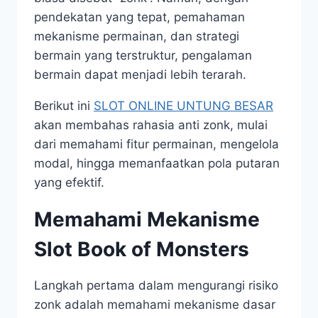
pendekatan yang tepat, pemahaman
mekanisme permainan, dan strategi
bermain yang terstruktur, pengalaman
bermain dapat menjadi lebih terarah.
Berikut ini
SLOT ONLINE UNTUNG BESAR
akan membahas rahasia anti zonk, mulai
dari memahami fitur permainan, mengelola
modal, hingga memanfaatkan pola putaran
yang efektif.
Memahami Mekanisme
Slot Book of Monsters
Langkah pertama dalam mengurangi risiko
zonk adalah memahami mekanisme dasar