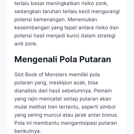
terlalu besar meningkatkan risiko zonk,
sedangkan taruhan terlalu kecil mengurangi
potensi kemenangan. Menemukan
keseimbangan yang tepat antara risiko dan
potensi hasil menjadi kunci dalam strategi
anti zonk.
Mengenali Pola Putaran
Slot Book of Monsters memiliki pola
putaran yang, meskipun acak, bisa
dianalisis dari hasil sebelumnya. Pemain
yang rajin mencatat setiap putaran akan
mulai melihat tren tertentu, seperti simbol
yang sering muncul atau jarak antar bonus.
Pola ini membantu mengantisipasi putaran
berikutnya.