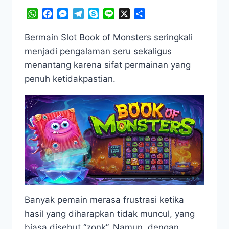
WhatsApp
Facebook
Messenger
Telegram
Skype
Line
X
Share
Bermain Slot Book of Monsters seringkali
menjadi pengalaman seru sekaligus
menantang karena sifat permainan yang
penuh ketidakpastian.
Banyak pemain merasa frustrasi ketika
hasil yang diharapkan tidak muncul, yang
biasa disebut “zonk”. Namun, dengan