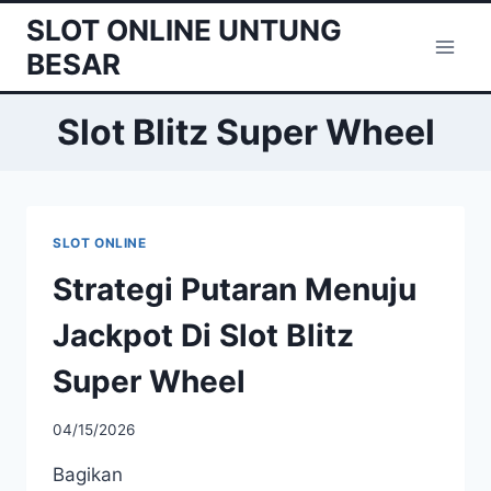
Skip
SLOT ONLINE UNTUNG
to
BESAR
content
Slot Blitz Super Wheel
SLOT ONLINE
Strategi Putaran Menuju
Jackpot Di Slot Blitz
Super Wheel
04/15/2026
Bagikan