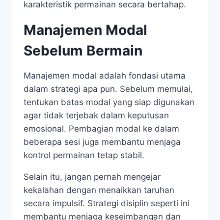
karakteristik permainan secara bertahap.
Manajemen Modal
Sebelum Bermain
Manajemen modal adalah fondasi utama
dalam strategi apa pun. Sebelum memulai,
tentukan batas modal yang siap digunakan
agar tidak terjebak dalam keputusan
emosional. Pembagian modal ke dalam
beberapa sesi juga membantu menjaga
kontrol permainan tetap stabil.
Selain itu, jangan pernah mengejar
kekalahan dengan menaikkan taruhan
secara impulsif. Strategi disiplin seperti ini
membantu menjaga keseimbangan dan