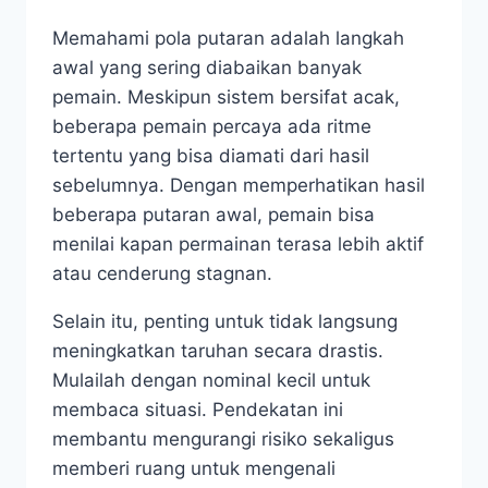
Memahami pola putaran adalah langkah
awal yang sering diabaikan banyak
pemain. Meskipun sistem bersifat acak,
beberapa pemain percaya ada ritme
tertentu yang bisa diamati dari hasil
sebelumnya. Dengan memperhatikan hasil
beberapa putaran awal, pemain bisa
menilai kapan permainan terasa lebih aktif
atau cenderung stagnan.
Selain itu, penting untuk tidak langsung
meningkatkan taruhan secara drastis.
Mulailah dengan nominal kecil untuk
membaca situasi. Pendekatan ini
membantu mengurangi risiko sekaligus
memberi ruang untuk mengenali