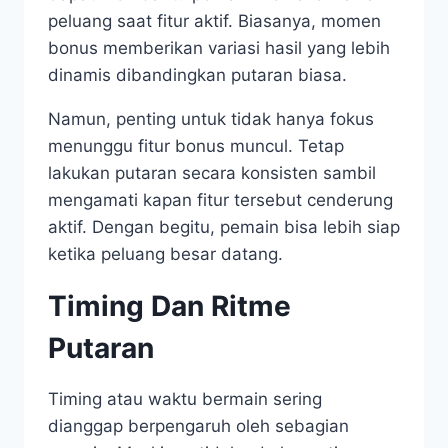
peluang saat fitur aktif. Biasanya, momen
bonus memberikan variasi hasil yang lebih
dinamis dibandingkan putaran biasa.
Namun, penting untuk tidak hanya fokus
menunggu fitur bonus muncul. Tetap
lakukan putaran secara konsisten sambil
mengamati kapan fitur tersebut cenderung
aktif. Dengan begitu, pemain bisa lebih siap
ketika peluang besar datang.
Timing Dan Ritme
Putaran
Timing atau waktu bermain sering
dianggap berpengaruh oleh sebagian