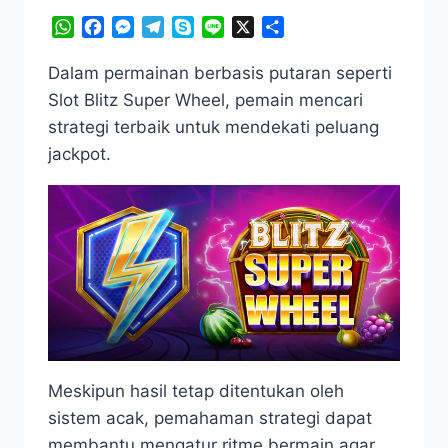
WhatsApp
Facebook
Messenger
Telegram
Skype
Line
X
Share
Dalam permainan berbasis putaran seperti
Slot Blitz Super Wheel, pemain mencari
strategi terbaik untuk mendekati peluang
jackpot.
Meskipun hasil tetap ditentukan oleh
sistem acak, pemahaman strategi dapat
membantu mengatur ritme bermain agar