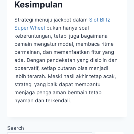
Kesimpulan
Strategi menuju jackpot dalam
Slot Blitz
Super Wheel
bukan hanya soal
keberuntungan, tetapi juga bagaimana
pemain mengatur modal, membaca ritme
permainan, dan memanfaatkan fitur yang
ada. Dengan pendekatan yang disiplin dan
observatif, setiap putaran bisa menjadi
lebih terarah. Meski hasil akhir tetap acak,
strategi yang baik dapat membantu
menjaga pengalaman bermain tetap
nyaman dan terkendali.
Search