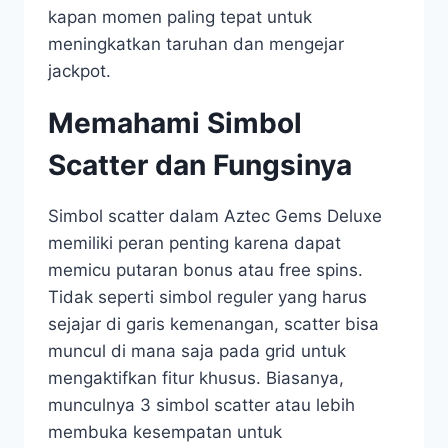
kapan momen paling tepat untuk
meningkatkan taruhan dan mengejar
jackpot.
Memahami Simbol
Scatter dan Fungsinya
Simbol scatter dalam Aztec Gems Deluxe
memiliki peran penting karena dapat
memicu putaran bonus atau free spins.
Tidak seperti simbol reguler yang harus
sejajar di garis kemenangan, scatter bisa
muncul di mana saja pada grid untuk
mengaktifkan fitur khusus. Biasanya,
munculnya 3 simbol scatter atau lebih
membuka kesempatan untuk