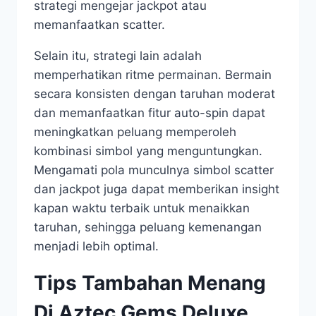
strategi mengejar jackpot atau
memanfaatkan scatter.
Selain itu, strategi lain adalah
memperhatikan ritme permainan. Bermain
secara konsisten dengan taruhan moderat
dan memanfaatkan fitur auto-spin dapat
meningkatkan peluang memperoleh
kombinasi simbol yang menguntungkan.
Mengamati pola munculnya simbol scatter
dan jackpot juga dapat memberikan insight
kapan waktu terbaik untuk menaikkan
taruhan, sehingga peluang kemenangan
menjadi lebih optimal.
Tips Tambahan Menang
Di Aztec Gems Deluxe