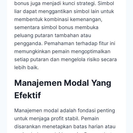
bonus juga menjadi kunci strategi. Simbol
liar dapat menggantikan simbol lain untuk
membentuk kombinasi kemenangan,
sementara simbol bonus membuka
peluang putaran tambahan atau
pengganda. Pemahaman terhadap fitur ini
memungkinkan pemain mengoptimalkan
setiap putaran dan mengelola risiko secara
lebih baik.
Manajemen Modal Yang
Efektif
Manajemen modal adalah fondasi penting
untuk menjaga profit stabil. Pemain
disarankan menetapkan batas harian atau