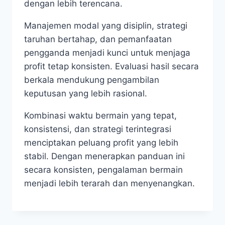
dengan lebih terencana.
Manajemen modal yang disiplin, strategi
taruhan bertahap, dan pemanfaatan
pengganda menjadi kunci untuk menjaga
profit tetap konsisten. Evaluasi hasil secara
berkala mendukung pengambilan
keputusan yang lebih rasional.
Kombinasi waktu bermain yang tepat,
konsistensi, dan strategi terintegrasi
menciptakan peluang profit yang lebih
stabil. Dengan menerapkan panduan ini
secara konsisten, pengalaman bermain
menjadi lebih terarah dan menyenangkan.