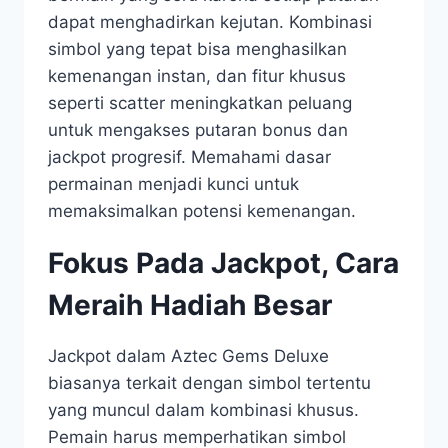
dapat menghadirkan kejutan. Kombinasi
simbol yang tepat bisa menghasilkan
kemenangan instan, dan fitur khusus
seperti scatter meningkatkan peluang
untuk mengakses putaran bonus dan
jackpot progresif. Memahami dasar
permainan menjadi kunci untuk
memaksimalkan potensi kemenangan.
Fokus Pada Jackpot, Cara
Meraih Hadiah Besar
Jackpot dalam Aztec Gems Deluxe
biasanya terkait dengan simbol tertentu
yang muncul dalam kombinasi khusus.
Pemain harus memperhatikan simbol