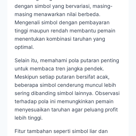
dengan simbol yang bervariasi, masing-
masing menawarkan nilai berbeda.
Mengenali simbol dengan pembayaran
tinggi maupun rendah membantu pemain
menentukan kombinasi taruhan yang
optimal.
Selain itu, memahami pola putaran penting
untuk membaca tren jangka pendek.
Meskipun setiap putaran bersifat acak,
beberapa simbol cenderung muncul lebih
sering dibanding simbol lainnya. Observasi
terhadap pola ini memungkinkan pemain
menyesuaikan taruhan agar peluang profit
lebih tinggi.
Fitur tambahan seperti simbol liar dan