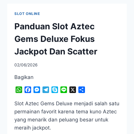
SLOT ONLINE
Panduan Slot Aztec
Gems Deluxe Fokus
Jackpot Dan Scatter
02/06/2026
Bagikan
WhatsApp
Facebook
Messenger
Telegram
Skype
Line
X
Share
Slot Aztec Gems Deluxe menjadi salah satu
permainan favorit karena tema kuno Aztec
yang menarik dan peluang besar untuk
meraih jackpot.