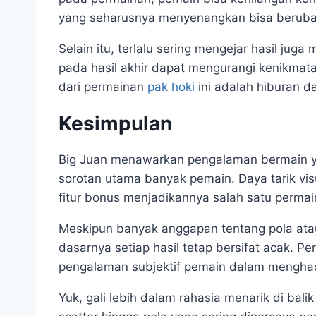
yang seharusnya menyenangkan bisa beruba
Selain itu, terlalu sering mengejar hasil ju
pada hasil akhir dapat mengurangi kenikmatan
dari permainan
pak hoki
ini adalah hiburan d
Kesimpulan
Big Juan menawarkan pengalaman bermain ya
sorotan utama banyak pemain. Daya tarik vi
fitur bonus menjadikannya salah satu perma
Meskipun banyak anggapan tentang pola ata
dasarnya setiap hasil tetap bersifat acak. Pe
pengalaman subjektif pemain dalam menghada
Yuk, gali lebih dalam rahasia menarik di bal