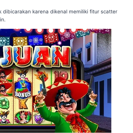
dibicarakan karena dikenal memiliki fitur scatter
in.