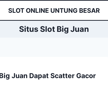
SLOT ONLINE UNTUNG BESAR
Situs Slot Big Juan
Big Juan Dapat Scatter Gacor