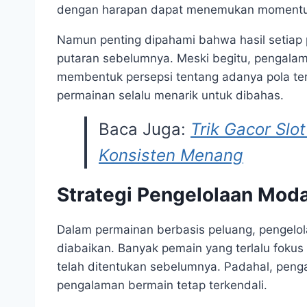
dengan harapan dapat menemukan momentum t
Namun penting dipahami bahwa hasil setiap 
putaran sebelumnya. Meski begitu, pengalam
membentuk persepsi tentang adanya pola ter
permainan selalu menarik untuk dibahas.
Baca Juga:
Trik Gacor Sl
Konsisten Menang
Strategi Pengelolaan Mod
Dalam permainan berbasis peluang, pengelol
diabaikan. Banyak pemain yang terlalu foku
telah ditentukan sebelumnya. Padahal, pen
pengalaman bermain tetap terkendali.