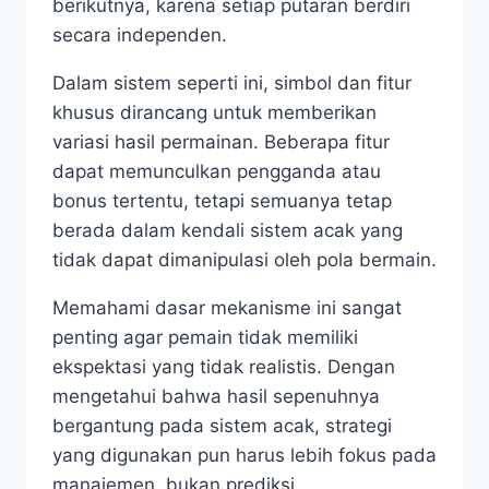
berikutnya, karena setiap putaran berdiri
secara independen.
Dalam sistem seperti ini, simbol dan fitur
khusus dirancang untuk memberikan
variasi hasil permainan. Beberapa fitur
dapat memunculkan pengganda atau
bonus tertentu, tetapi semuanya tetap
berada dalam kendali sistem acak yang
tidak dapat dimanipulasi oleh pola bermain.
Memahami dasar mekanisme ini sangat
penting agar pemain tidak memiliki
ekspektasi yang tidak realistis. Dengan
mengetahui bahwa hasil sepenuhnya
bergantung pada sistem acak, strategi
yang digunakan pun harus lebih fokus pada
manajemen, bukan prediksi.