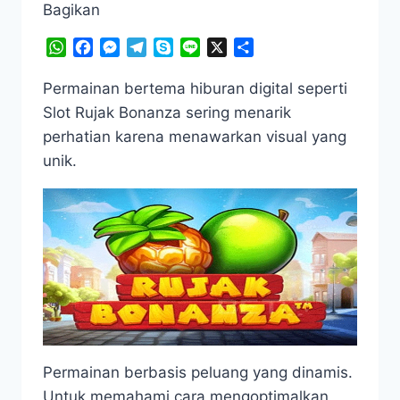
Bagikan
WhatsApp
Facebook
Messenger
Telegram
Skype
Line
X
Share
Permainan bertema hiburan digital seperti
Slot
Rujak Bonanza
sering menarik
perhatian karena menawarkan visual yang
unik.
Permainan berbasis peluang yang dinamis.
Untuk memahami cara mengoptimalkan