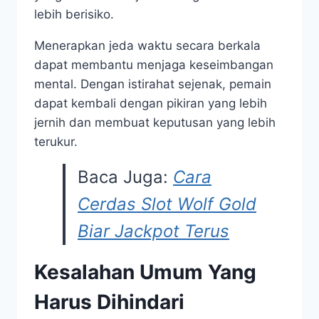
lebih berisiko.
Menerapkan jeda waktu secara berkala
dapat membantu menjaga keseimbangan
mental. Dengan istirahat sejenak, pemain
dapat kembali dengan pikiran yang lebih
jernih dan membuat keputusan yang lebih
terukur.
Baca Juga:
Cara
Cerdas Slot Wolf Gold
Biar Jackpot Terus
Kesalahan Umum Yang
Harus Dihindari