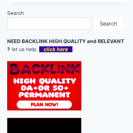
Search
Search
NEED BACKLINK HIGH QUALITY and RELEVANT
?
let us help.
click here