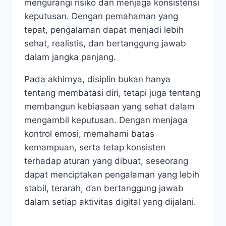
mengurangi risiko dan menjaga konsistensi
keputusan. Dengan pemahaman yang
tepat, pengalaman dapat menjadi lebih
sehat, realistis, dan bertanggung jawab
dalam jangka panjang.
Pada akhirnya, disiplin bukan hanya
tentang membatasi diri, tetapi juga tentang
membangun kebiasaan yang sehat dalam
mengambil keputusan. Dengan menjaga
kontrol emosi, memahami batas
kemampuan, serta tetap konsisten
terhadap aturan yang dibuat, seseorang
dapat menciptakan pengalaman yang lebih
stabil, terarah, dan bertanggung jawab
dalam setiap aktivitas digital yang dijalani.