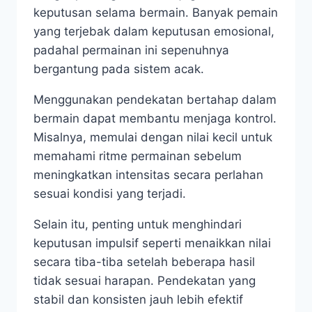
keputusan selama bermain. Banyak pemain
yang terjebak dalam keputusan emosional,
padahal permainan ini sepenuhnya
bergantung pada sistem acak.
Menggunakan pendekatan bertahap dalam
bermain dapat membantu menjaga kontrol.
Misalnya, memulai dengan nilai kecil untuk
memahami ritme permainan sebelum
meningkatkan intensitas secara perlahan
sesuai kondisi yang terjadi.
Selain itu, penting untuk menghindari
keputusan impulsif seperti menaikkan nilai
secara tiba-tiba setelah beberapa hasil
tidak sesuai harapan. Pendekatan yang
stabil dan konsisten jauh lebih efektif