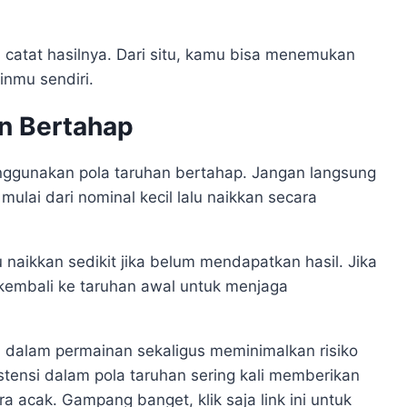
catat hasilnya. Dari situ, kamu bisa menemukan
nmu sendiri.
n Bertahap
enggunakan pola taruhan bertahap. Jangan langsung
ulai dari nominal kecil lalu naikkan secara
u naikkan sedikit jika belum mendapatkan hasil. Jika
embali ke taruhan awal untuk menjaga
 dalam permainan sekaligus meminimalkan risiko
stensi dalam pola taruhan sering kali memberikan
a acak. Gampang banget, klik saja link ini untuk