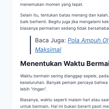
menemukan momen yang tepat.
Selain itu, tentukan batas menang dan kalah
baik berhenti. Begitu juga jika mengalami k
biasanya permainan sedang tidak bersahaba
Baca Juga:
Pola Ampuh Ol
Maksimal
Menentukan Waktu Bermai
Waktu bermain sering dianggap sepele, pad
keseluruhan. Banyak pemain percaya bahwa 
lebih “ringan”.
Biasanya, waktu seperti malam hari atau saat
untuk bermain. Hal ini bukan berarti pasti me