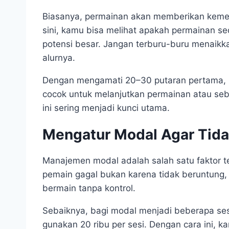
Biasanya, permainan akan memberikan kemena
sini, kamu bisa melihat apakah permainan s
potensi besar. Jangan terburu-buru menaik
alurnya.
Dengan mengamati 20–30 putaran pertama, 
cocok untuk melanjutkan permainan atau seb
ini sering menjadi kunci utama.
Mengatur Modal Agar Tida
Manajemen modal adalah salah satu faktor t
pemain gagal bukan karena tidak beruntung, t
bermain tanpa kontrol.
Sebaiknya, bagi modal menjadi beberapa sesi
gunakan 20 ribu per sesi. Dengan cara ini, 