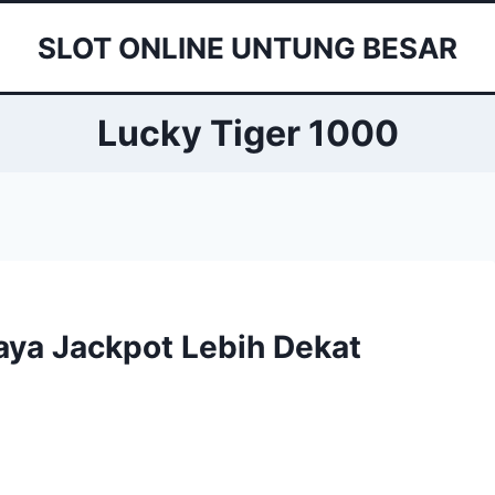
SLOT ONLINE UNTUNG BESAR
Lucky Tiger 1000
aya Jackpot Lebih Dekat