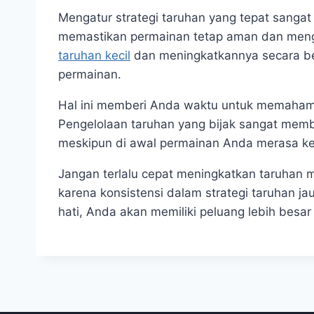
Mengatur strategi taruhan yang tepat sangat
memastikan permainan tetap aman dan meng
taruhan kecil
dan meningkatkannya secara be
permainan.
Hal ini memberi Anda waktu untuk memahami 
Pengelolaan taruhan yang bijak sangat memb
meskipun di awal permainan Anda merasa ke
Jangan terlalu cepat meningkatkan taruha
karena konsistensi dalam strategi taruhan ja
hati, Anda akan memiliki peluang lebih besa