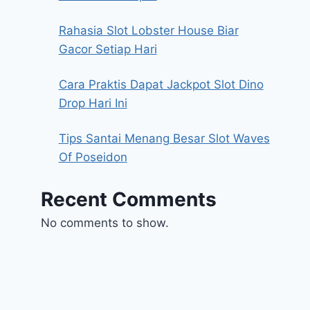
Rahasia Slot Lobster House Biar
Gacor Setiap Hari
Cara Praktis Dapat Jackpot Slot Dino
Drop Hari Ini
Tips Santai Menang Besar Slot Waves
Of Poseidon
Recent Comments
No comments to show.