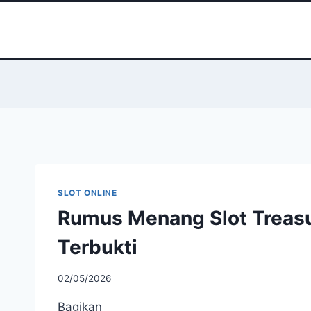
Skip
to
content
SLOT ONLINE
Rumus Menang Slot Treasur
Terbukti
02/05/2026
Bagikan