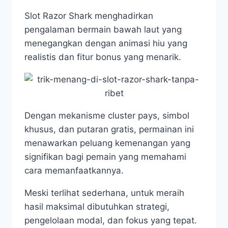
Slot Razor Shark menghadirkan
pengalaman bermain bawah laut yang
menegangkan dengan animasi hiu yang
realistis dan fitur bonus yang menarik.
Dengan mekanisme cluster pays, simbol
khusus, dan putaran gratis, permainan ini
menawarkan peluang kemenangan yang
signifikan bagi pemain yang memahami
cara memanfaatkannya.
Meski terlihat sederhana, untuk meraih
hasil maksimal dibutuhkan strategi,
pengelolaan modal, dan fokus yang tepat.