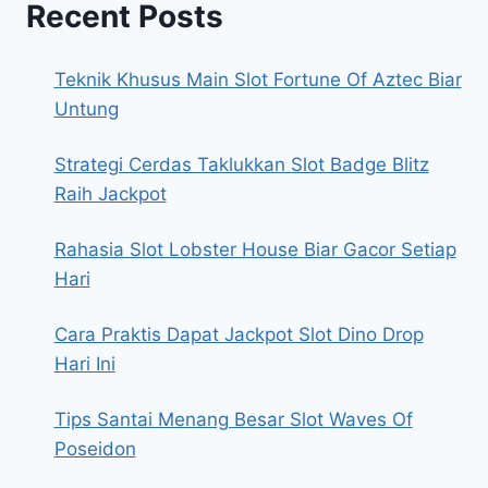
Recent Posts
Teknik Khusus Main Slot Fortune Of Aztec Biar
Untung
Strategi Cerdas Taklukkan Slot Badge Blitz
Raih Jackpot
Rahasia Slot Lobster House Biar Gacor Setiap
Hari
Cara Praktis Dapat Jackpot Slot Dino Drop
Hari Ini
Tips Santai Menang Besar Slot Waves Of
Poseidon