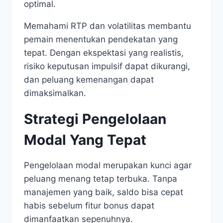
optimal.
Memahami RTP dan volatilitas membantu
pemain menentukan pendekatan yang
tepat. Dengan ekspektasi yang realistis,
risiko keputusan impulsif dapat dikurangi,
dan peluang kemenangan dapat
dimaksimalkan.
Strategi Pengelolaan
Modal Yang Tepat
Pengelolaan modal merupakan kunci agar
peluang menang tetap terbuka. Tanpa
manajemen yang baik, saldo bisa cepat
habis sebelum fitur bonus dapat
dimanfaatkan sepenuhnya.