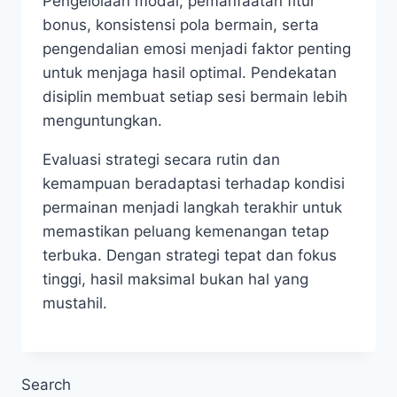
Pengelolaan modal, pemanfaatan fitur
bonus, konsistensi pola bermain, serta
pengendalian emosi menjadi faktor penting
untuk menjaga hasil optimal. Pendekatan
disiplin membuat setiap sesi bermain lebih
menguntungkan.
Evaluasi strategi secara rutin dan
kemampuan beradaptasi terhadap kondisi
permainan menjadi langkah terakhir untuk
memastikan peluang kemenangan tetap
terbuka. Dengan strategi tepat dan fokus
tinggi, hasil maksimal bukan hal yang
mustahil.
Search