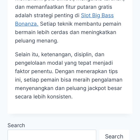
dan memanfaatkan fitur putaran gratis
adalah strategi penting di
Slot Big Bass
Bonanza.
Setiap teknik membantu pemain
bermain lebih cerdas dan meningkatkan
peluang menang.
Selain itu, ketenangan, disiplin, dan
pengelolaan modal yang tepat menjadi
faktor penentu. Dengan menerapkan tips
ini, setiap pemain bisa meraih pengalaman
menyenangkan dan peluang jackpot besar
secara lebih konsisten.
Search
Search