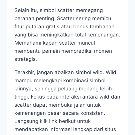
Selain itu, simbol scatter memegang
peranan penting. Scatter sering memicu
fitur putaran gratis atau bonus tambahan
yang bisa meningkatkan total kemenangan.
Memahami kapan scatter muncul
membantu pemain memprediksi momen
strategis.
Terakhir, jangan abaikan simbol wild. Wild
mampu melengkapi kombinasi simbol
lainnya, sehingga peluang menang lebih
tinggi. Fokus pada interaksi antara wild dan
scatter dapat membuka jalan untuk
kemenangan besar secara konsisten.
Langsung klik link berikut untuk
mendapatkan informasi lengkap dari situs