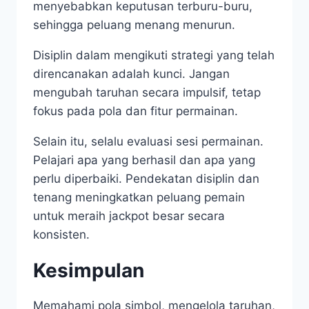
menyebabkan keputusan terburu-buru,
sehingga peluang menang menurun.
Disiplin dalam mengikuti strategi yang telah
direncanakan adalah kunci. Jangan
mengubah taruhan secara impulsif, tetap
fokus pada pola dan fitur permainan.
Selain itu, selalu evaluasi sesi permainan.
Pelajari apa yang berhasil dan apa yang
perlu diperbaiki. Pendekatan disiplin dan
tenang meningkatkan peluang pemain
untuk meraih jackpot besar secara
konsisten.
Kesimpulan
Memahami pola simbol, mengelola taruhan,