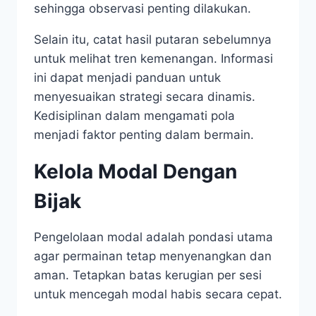
sehingga observasi penting dilakukan.
Selain itu, catat hasil putaran sebelumnya
untuk melihat tren kemenangan. Informasi
ini dapat menjadi panduan untuk
menyesuaikan strategi secara dinamis.
Kedisiplinan dalam mengamati pola
menjadi faktor penting dalam bermain.
Kelola Modal Dengan
Bijak
Pengelolaan modal adalah pondasi utama
agar permainan tetap menyenangkan dan
aman. Tetapkan batas kerugian per sesi
untuk mencegah modal habis secara cepat.