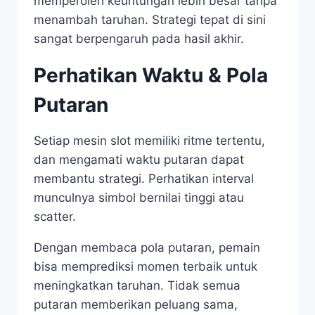
memperoleh keuntungan lebih besar tanpa
menambah taruhan. Strategi tepat di sini
sangat berpengaruh pada hasil akhir.
Perhatikan Waktu & Pola
Putaran
Setiap mesin slot memiliki ritme tertentu,
dan mengamati waktu putaran dapat
membantu strategi. Perhatikan interval
munculnya simbol bernilai tinggi atau
scatter.
Dengan membaca pola putaran, pemain
bisa memprediksi momen terbaik untuk
meningkatkan taruhan. Tidak semua
putaran memberikan peluang sama,