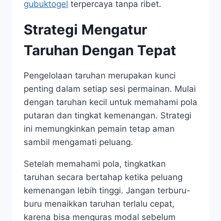
gubuktogel
terpercaya tanpa ribet.
Strategi Mengatur
Taruhan Dengan Tepat
Pengelolaan taruhan merupakan kunci
penting dalam setiap sesi permainan. Mulai
dengan taruhan kecil untuk memahami pola
putaran dan tingkat kemenangan. Strategi
ini memungkinkan pemain tetap aman
sambil mengamati peluang.
Setelah memahami pola, tingkatkan
taruhan secara bertahap ketika peluang
kemenangan lebih tinggi. Jangan terburu-
buru menaikkan taruhan terlalu cepat,
karena bisa menguras modal sebelum