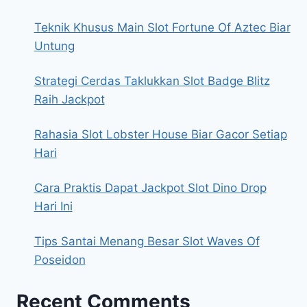
Teknik Khusus Main Slot Fortune Of Aztec Biar
Untung
Strategi Cerdas Taklukkan Slot Badge Blitz
Raih Jackpot
Rahasia Slot Lobster House Biar Gacor Setiap
Hari
Cara Praktis Dapat Jackpot Slot Dino Drop
Hari Ini
Tips Santai Menang Besar Slot Waves Of
Poseidon
Recent Comments