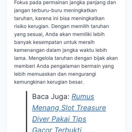
Fokus pada permainan jangka panjang dan
jangan terburu-buru meningkatkan
taruhan, karena ini bisa meningkatkan
risiko kerugian. Dengan memilih taruhan
yang sesuai, Anda akan memiliki lebih
banyak kesempatan untuk meraih
kemenangan dalam jangka waktu lebih
lama. Mengelola taruhan dengan bijak akan
memberi Anda pengalaman bermain yang
lebih memuaskan dan mengurangi
kemungkinan kerugian besar.
Baca Juga:
Rumus
Menang Slot Treasure
Diver Pakai Tips
Gacor Terbukti