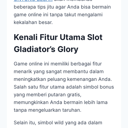
beberapa tips jitu agar Anda bisa bermain
game online ini tanpa takut mengalami
kekalahan besar.
Kenali Fitur Utama Slot
Gladiator’s Glory
Game online ini memiliki berbagai fitur
menarik yang sangat membantu dalam
meningkatkan peluang kemenangan Anda.
Salah satu fitur utama adalah simbol bonus
yang memberi putaran gratis,
memungkinkan Anda bermain lebih lama
tanpa mengeluarkan taruhan.
Selain itu, simbol wild yang ada dalam